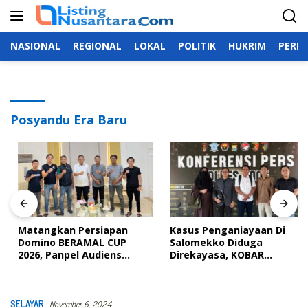
Langsung
ke
konten
NASIONAL
REGIONAL
LOKAL
POLITIK
HUKRIM
PERIS
Posyandu Era Baru
Matangkan Persiapan
Kasus Penganiayaan Di
Domino BERAMAL CUP
Salomekko Diduga
2026, Panpel Audiens
Direkayasa, KOBAR
Dengan Wakil Bupati Bone
Makassar Nilai Kapolsek
intimidasi Korban
SELAYAR
November 6, 2024