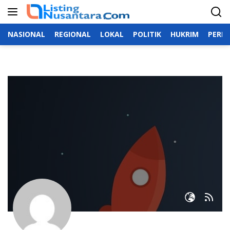
Langsung
ke
konten
NASIONAL
REGIONAL
LOKAL
POLITIK
HUKRIM
PERIS