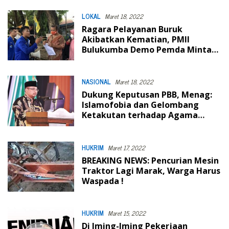
LOKAL
Maret 18, 2022
Ragara Pelayanan Buruk
Akibatkan Kematian, PMII
Bulukumba Demo Pemda Minta
Dirut RSUD dan Kadis Capil di
Copot
NASIONAL
Maret 18, 2022
Dukung Keputusan PBB, Menag:
Islamofobia dan Gelombang
Ketakutan terhadap Agama
Harus Diperangi
HUKRIM
Maret 17, 2022
BREAKING NEWS: Pencurian Mesin
Traktor Lagi Marak, Warga Harus
Waspada !
HUKRIM
Maret 15, 2022
Di Iming-Iming Pekerjaan