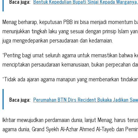
Baca juga:
Bentuk Kepedulian Bupati Sinjai Kepada Wargany
Menag berharap, keputusan PBB ini bisa menjadi momentum bag
menunjukkan tingkah laku yang sesuai dengan prinsip Islam ya
juga mengedepankan persaudaraan dan kedamaian.
“Penting bagi umat seluruh agama untuk memastikan bahwa ke
menciptakan persaudaraan kemanusiaan, bukan perpecahan dan
“Tidak ada ajaran agama manapun yang membenarkan tindakan k
Baca juga:
Perumahan BTN Dirs Recident Bukaka Jadikan Sa
Ikhtiar mewujudkan perdamaian dunia, lanjut Menag, harus teru
agama dunia, Grand Syekh Al-Azhar Ahmed Al-Tayeb dan Pemimp