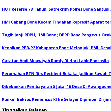
HUT Reserse 78 Tahun, Satrekrim Polres Bone Santuni 
HMI Cabang Bone Kecam Tindakan Represif Aparat t
Tagih Janji RDPU, HMI Bone ; DPRD Bone Pengecut Otak
Kenaikan PBB-P2 Kabupaten Bone Melonjak, PMII Desa
Catatan Andi Muawiyah Ramly Di Hari Lahir Pancasila
Perumahan BTN Dirs Recident Bukaka Jadikan Sawah
Dibebankan Pembayaran 5 Juta, 16 Desa Di Awangpone 
Kunker Baksos Kemensos RI ke Selayar Dipimpin Dirjen 
Tinggalkan Balasan