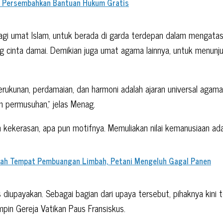
a, Persembahkan Bantuan Hukum Gratis
i umat Islam, untuk berada di garda terdepan dalam mengatasi
ng cinta damai. Demikian juga umat agama lainnya, untuk menun
rukunan, perdamaian, dan harmoni adalah ajaran universal aga
 permusuhan,” jelas Menag.
ekerasan, apa pun motifnya. Memuliakan nilai kemanusiaan ada
wah Tempat Pembuangan Limbah, Petani Mengeluh Gagal Panen
s diupayakan. Sebagai bagian dari upaya tersebut, pihaknya kin
in Gereja Vatikan Paus Fransiskus.