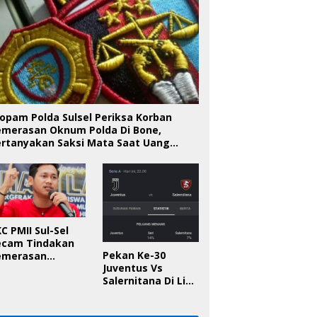
opam Polda Sulsel Periksa Korban
emerasan Oknum Polda Di Bone,
ertanyakan Saksi Mata Saat Uang
iserahkan
C PMII Sul-Sel
ecam Tindakan
Pekan Ke-30
emerasan
Juventus Vs
knum Polda Sul-
Salernitana Di Liga
l Di Bone, Minta
Italia, Ini
apolda
Prediksinya!
anggung Jawab