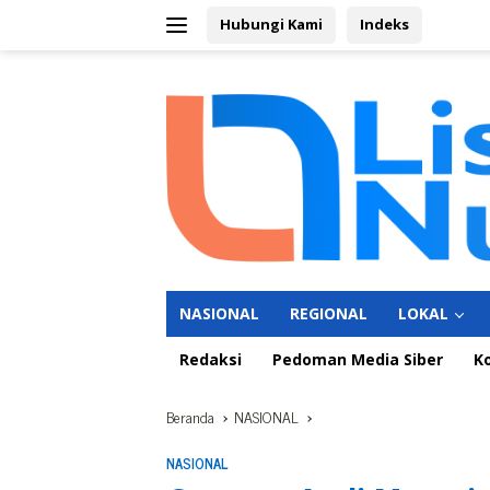
Langsung
Hubungi Kami
Indeks
ke
konten
NASIONAL
REGIONAL
LOKAL
Redaksi
Pedoman Media Siber
K
Beranda
NASIONAL
NASIONAL