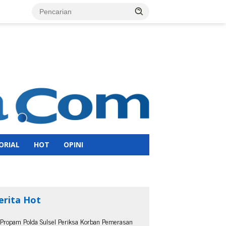
ORIAL
HOT
OPINI
erita Hot