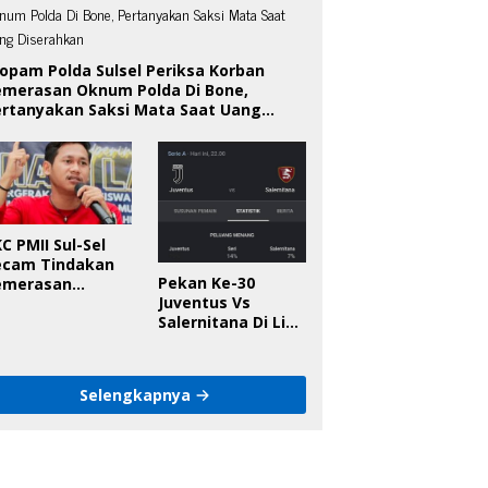
opam Polda Sulsel Periksa Korban
emerasan Oknum Polda Di Bone,
ertanyakan Saksi Mata Saat Uang
iserahkan
C PMII Sul-Sel
ecam Tindakan
Pekan Ke-30
emerasan
Juventus Vs
knum Polda Sul-
Salernitana Di Liga
l Di Bone, Minta
Italia, Ini
apolda
Prediksinya!
anggung Jawab
Selengkapnya