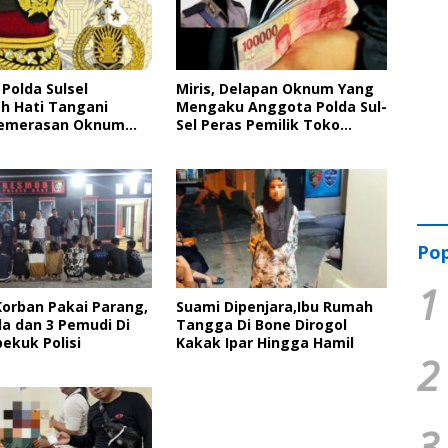
Polda Sulsel
Miris, Delapan Oknum Yang
h Hati Tangani
Mengaku Anggota Polda Sul-
Pemerasan Oknum
Sel Peras Pemilik Toko
Korban Bakal Lapor Ke
Pertanian Di Bone
Polri
Pop
1
Korban Pakai Parang,
Suami Dipenjara,Ibu Rumah
a dan 3 Pemudi Di
Tangga Di Bone Dirogol
ekuk Polisi
Kakak Ipar Hingga Hamil
2
3