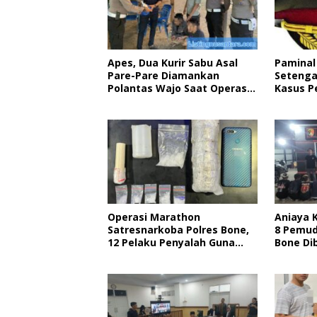
Apes, Dua Kurir Sabu Asal
Paminal 
Pare-Pare Diamankan
Setenga
Polantas Wajo Saat Operasi
Kasus 
Kendaraan, Barang Bukti
Polisi, 
Capai 600 Gram
Propam 
Operasi Marathon
Aniaya 
Satresnarkoba Polres Bone,
8 Pemud
12 Pelaku Penyalah Guna
Bone Dib
Narkoba Disikat