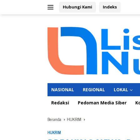
Langsung
Hubungi Kami
Indeks
ke
konten
NASIONAL
REGIONAL
LOKAL
Redaksi
Pedoman Media Siber
K
Beranda
HUKRIM
HUKRIM