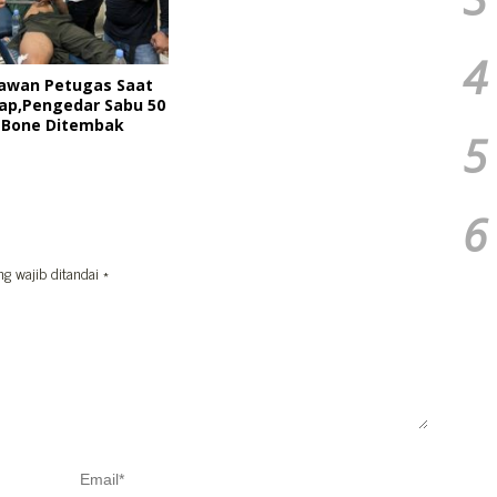
4
awan Petugas Saat
ap,Pengedar Sabu 50
 Bone Ditembak
5
6
ng wajib ditandai
*