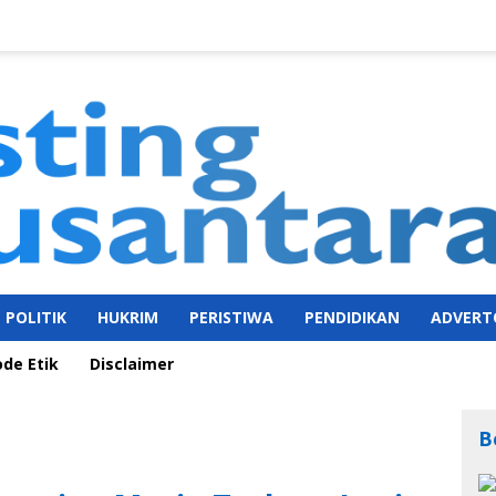
POLITIK
HUKRIM
PERISTIWA
PENDIDIKAN
ADVERT
ode Etik
Disclaimer
B