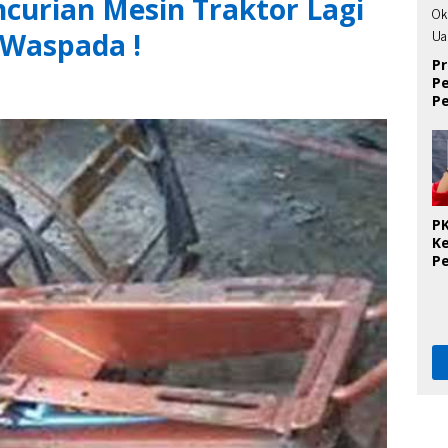
urian Mesin Traktor Lagi
 Waspada !
Pr
P
P
D
PK
K
P
O
Se
K
T