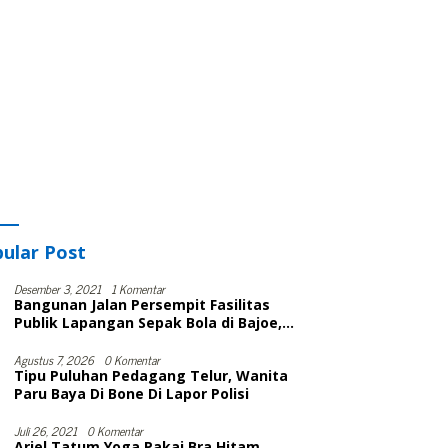
ular Post
Desember 3, 2021
1 Komentar
Bangunan Jalan Persempit Fasilitas
Publik Lapangan Sepak Bola di Bajoe,
Warga Protes, Lurah: Harusnya Sudah
Selesai
Agustus 7, 2026
0 Komentar
Tipu Puluhan Pedagang Telur, Wanita
Paru Baya Di Bone Di Lapor Polisi
Juli 26, 2021
0 Komentar
Ariel Tatum Yoga Pakai Bra Hitam,