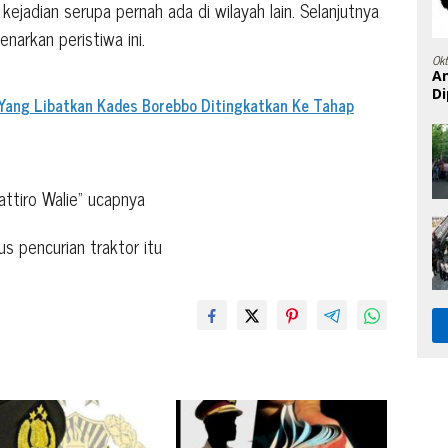
jadian serupa pernah ada di wilayah lain. Selanjutnya
narkan peristiwa ini.
Ok
A
Di
Yang Libatkan Kades Borebbo Ditingkatkan Ke Tahap
attiro Walie” ucapnya
us pencurian traktor itu