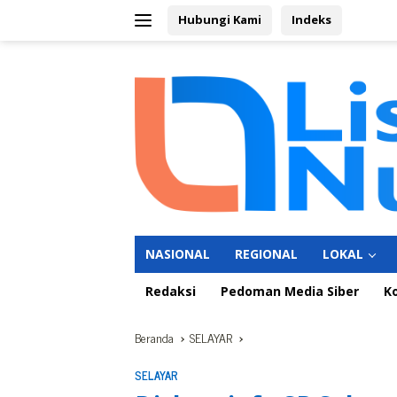
Langsung
Hubungi Kami
Indeks
ke
konten
NASIONAL
REGIONAL
LOKAL
Redaksi
Pedoman Media Siber
K
Beranda
SELAYAR
SELAYAR