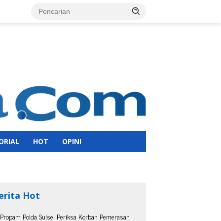
ORIAL
HOT
OPINI
erita Hot