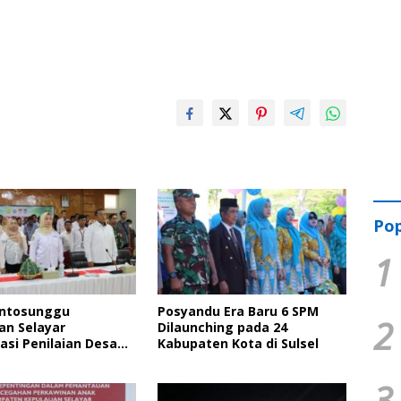
Pop
1
ontosunggu
Posyandu Era Baru 6 SPM
2
an Selayar
Dilaunching pada 24
kasi Penilaian Desa
Kabupaten Kota di Sulsel
upsi
3