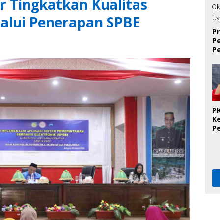
r Tingkatkan Kualitas
lalui Penerapan SPBE
Pr
P
P
D
PK
K
P
O
Se
K
T