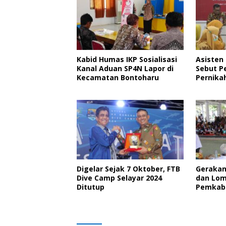
Kabid Humas IKP Sosialisasi
Asisten
Kanal Aduan SP4N Lapor di
Sebut P
Kecamatan Bontoharu
Pernika
Kolabor
Digelar Sejak 7 Oktober, FTB
Gerakan
Dive Camp Selayar 2024
dan Lo
Ditutup
Pemkab 
Hari Jad