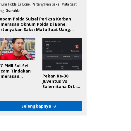
opam Polda Sulsel Periksa Korban
emerasan Oknum Polda Di Bone,
ertanyakan Saksi Mata Saat Uang
iserahkan
C PMII Sul-Sel
ecam Tindakan
Pekan Ke-30
emerasan
Juventus Vs
knum Polda Sul-
Salernitana Di Liga
l Di Bone, Minta
Italia, Ini
apolda
Prediksinya!
anggung Jawab
Selengkapnya