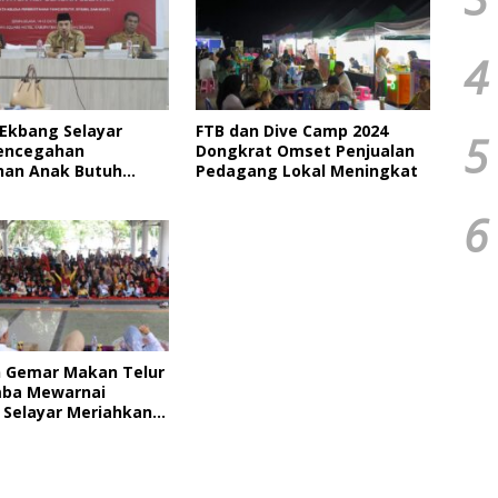
4
 Ekbang Selayar
FTB dan Dive Camp 2024
5
encegahan
Dongkrat Omset Penjualan
han Anak Butuh
Pedagang Lokal Meningkat
asi Berbagai Pihak
6
 Gemar Makan Telur
mba Mewarnai
Selayar Meriahkan
i Sulsel Tahun 2024