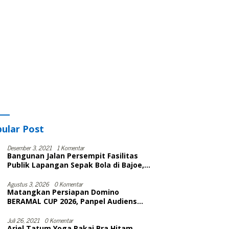
ular Post
Desember 3, 2021
1 Komentar
Bangunan Jalan Persempit Fasilitas
Publik Lapangan Sepak Bola di Bajoe,
Warga Protes, Lurah: Harusnya Sudah
Selesai
Agustus 3, 2026
0 Komentar
Matangkan Persiapan Domino
BERAMAL CUP 2026, Panpel Audiens
Dengan Wakil Bupati Bone
Juli 26, 2021
0 Komentar
Ariel Tatum Yoga Pakai Bra Hitam,