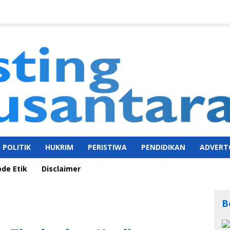
POLITIK
HUKRIM
PERISTIWA
PENDIDIKAN
ADVERT
ode Etik
Disclaimer
B