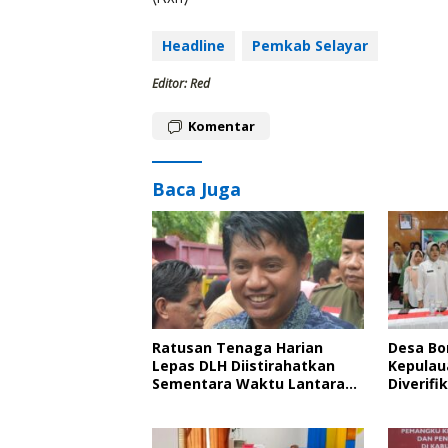
Headline
Pemkab Selayar
Editor: Red
Komentar
Baca Juga
Ratusan Tenaga Harian
Desa B
Lepas DLH Diistirahatkan
Kepulau
Sementara Waktu Lantaran
Diverifi
Tak Bersyarat pada
Anti Kor
Pendataan di BKN