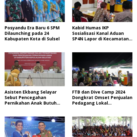
Posyandu Era Baru 6 SPM
Kabid Humas IKP
Dilaunching pada 24
Sosialisasi Kanal Aduan
Kabupaten Kota di Sulsel
SP4N Lapor di Kecamatan
Bontoharu
Asisten Ekbang Selayar
FTB dan Dive Camp 2024
Sebut Pencegahan
Dongkrat Omset Penjualan
Pernikahan Anak Butuh
Pedagang Lokal
Kolaborasi Berbagai Pihak
Meningkat