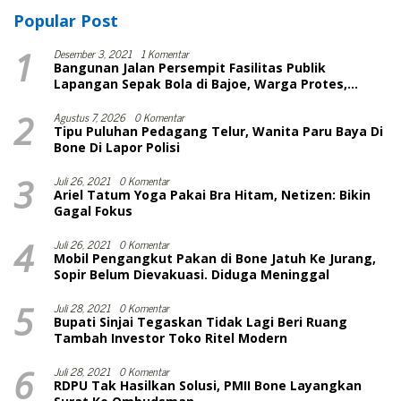
Popular Post
1
Desember 3, 2021
1 Komentar
Bangunan Jalan Persempit Fasilitas Publik
Lapangan Sepak Bola di Bajoe, Warga Protes,
Lurah: Harusnya Sudah Selesai
2
Agustus 7, 2026
0 Komentar
Tipu Puluhan Pedagang Telur, Wanita Paru Baya Di
Bone Di Lapor Polisi
3
Juli 26, 2021
0 Komentar
Ariel Tatum Yoga Pakai Bra Hitam, Netizen: Bikin
Gagal Fokus
4
Juli 26, 2021
0 Komentar
Mobil Pengangkut Pakan di Bone Jatuh Ke Jurang,
Sopir Belum Dievakuasi. Diduga Meninggal
5
Juli 28, 2021
0 Komentar
Bupati Sinjai Tegaskan Tidak Lagi Beri Ruang
Tambah Investor Toko Ritel Modern
6
Juli 28, 2021
0 Komentar
RDPU Tak Hasilkan Solusi, PMII Bone Layangkan