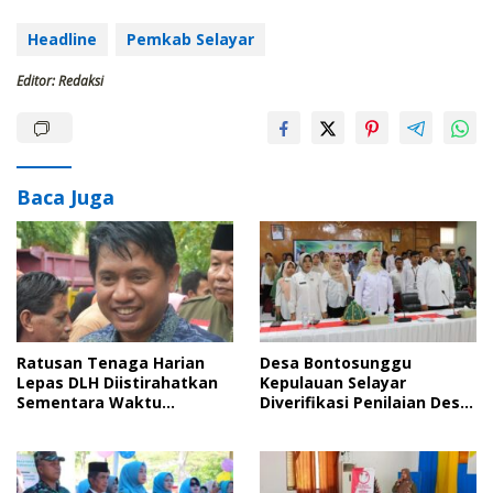
Headline
Pemkab Selayar
Editor: Redaksi
Baca Juga
Ratusan Tenaga Harian
Desa Bontosunggu
Lepas DLH Diistirahatkan
Kepulauan Selayar
Sementara Waktu
Diverifikasi Penilaian Desa
Lantaran Tak Bersyarat
Anti Korupsi
pada Pendataan di BKN