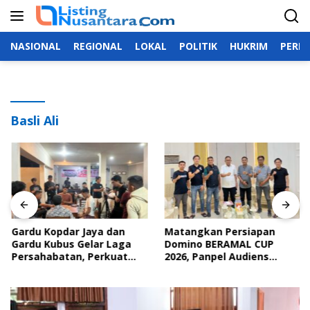
Langsung
ke
konten
NASIONAL
REGIONAL
LOKAL
POLITIK
HUKRIM
PERIS
Basli Ali
Gardu Kopdar Jaya dan
Matangkan Persiapan
Gardu Kubus Gelar Laga
Domino BERAMAL CUP
Persahabatan, Perkuat
2026, Panpel Audiens
Silaturahmi Lewat Domino
Dengan Wakil Bupati Bone