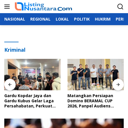
Langsung
ke
konten
NASIONAL
REGIONAL
LOKAL
POLITIK
HUKRIM
PERIS
Kriminal
Gardu Kopdar Jaya dan
Matangkan Persiapan
Gardu Kubus Gelar Laga
Domino BERAMAL CUP
Persahabatan, Perkuat
2026, Panpel Audiens
Silaturahmi Lewat Domino
Dengan Wakil Bupati Bone