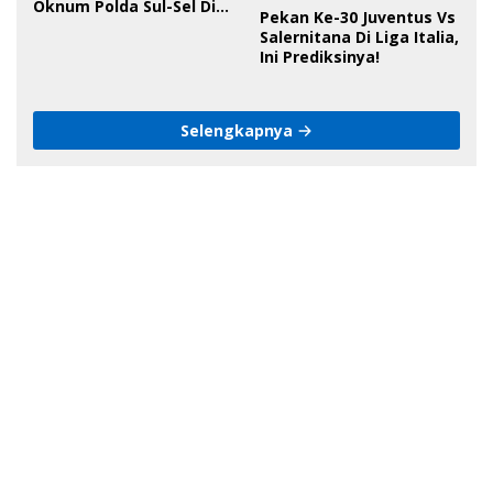
Oknum Polda Sul-Sel Di
Pekan Ke-30 Juventus Vs
Bone, Minta Kapolda
Salernitana Di Liga Italia,
Tanggung Jawab
Ini Prediksinya!
Selengkapnya