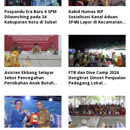
Posyandu Era Baru 6 SPM
Kabid Humas IKP
Dilaunching pada 24
Sosialisasi Kanal Aduan
Kabupaten Kota di Sulsel
SP4N Lapor di Kecamatan
Bontoharu
Asisten Ekbang Selayar
FTB dan Dive Camp 2024
Sebut Pencegahan
Dongkrat Omset Penjualan
Pernikahan Anak Butuh
Pedagang Lokal
Kolaborasi Berbagai Pihak
Meningkat