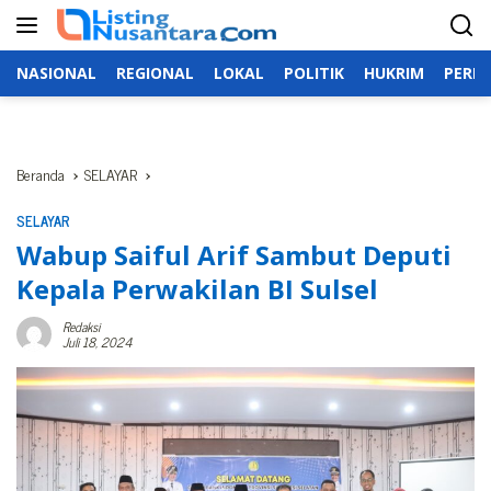
Langsung
ke
konten
NASIONAL
REGIONAL
LOKAL
POLITIK
HUKRIM
PERIS
Beranda
SELAYAR
SELAYAR
Wabup Saiful Arif Sambut Deputi
Kepala Perwakilan BI Sulsel
Redaksi
Juli 18, 2024