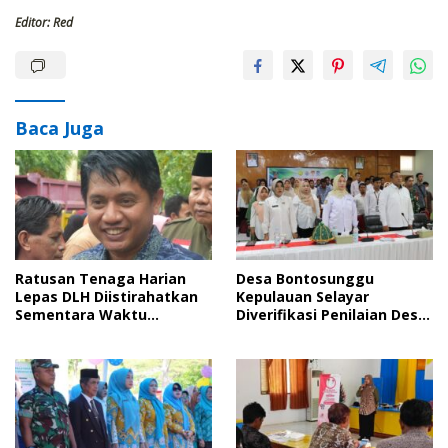
Editor: Red
Baca Juga
Ratusan Tenaga Harian
Desa Bontosunggu
Lepas DLH Diistirahatkan
Kepulauan Selayar
Sementara Waktu
Diverifikasi Penilaian Desa
Lantaran Tak Bersyarat
Anti Korupsi
pada Pendataan di BKN