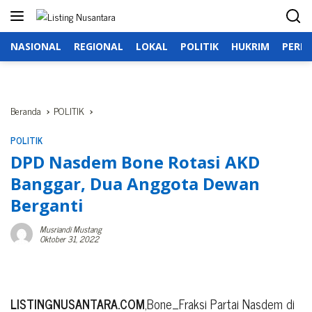
Langsung
ke
konten
NASIONAL
REGIONAL
LOKAL
POLITIK
HUKRIM
PERIS
Beranda
POLITIK
POLITIK
DPD Nasdem Bone Rotasi AKD
Banggar, Dua Anggota Dewan
Berganti
Musriandi Mustang
Oktober 31, 2022
LISTINGNUSANTARA.COM
,Bone_Fraksi Partai Nasdem di