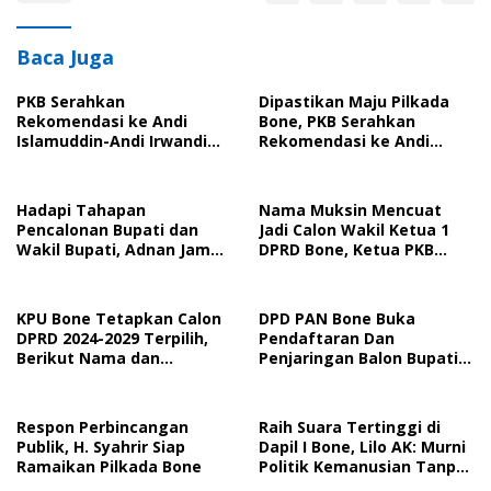
Baca Juga
PKB Serahkan
Dipastikan Maju Pilkada
Rekomendasi ke Andi
Bone, PKB Serahkan
Islamuddin-Andi Irwandi
Rekomendasi ke Andi
Maju Pilkada Bone,
Islamuddin – Andi Irwandi
Asrullah Siap Jadi Garda
Natsir
Terdepan
Hadapi Tahapan
Nama Muksin Mencuat
Pencalonan Bupati dan
Jadi Calon Wakil Ketua 1
Wakil Bupati, Adnan Jamal
DPRD Bone, Ketua PKB
Sebut Perlu Pemetaan
Bone; Semua
Pengawasan
Direkomendasikan Ke DPW
KPU Bone Tetapkan Calon
DPD PAN Bone Buka
DPRD 2024-2029 Terpilih,
Pendaftaran Dan
Berikut Nama dan
Penjaringan Balon Bupati
Perolehan Suaranya
dan Wakil Bupat
Respon Perbincangan
Raih Suara Tertinggi di
Publik, H. Syahrir Siap
Dapil I Bone, Lilo AK: Murni
Ramaikan Pilkada Bone
Politik Kemanusian Tanpa
Politik Uang