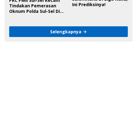
PKC PMII Sul-Sel Kecam
Ini Prediksinya!
Tindakan Pemerasan
Oknum Polda Sul-Sel Di
Bone, Minta Kapolda
Tanggung Jawab
Selengkapnya