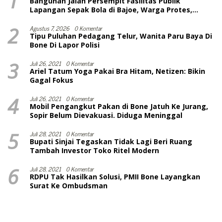
1
Bangunan Jalan Persempit Fasilitas Publik
Lapangan Sepak Bola di Bajoe, Warga Protes,
Lurah: Harusnya Sudah Selesai
2
Agustus 7, 2026
0 Komentar
Tipu Puluhan Pedagang Telur, Wanita Paru Baya Di
Bone Di Lapor Polisi
3
Juli 26, 2021
0 Komentar
Ariel Tatum Yoga Pakai Bra Hitam, Netizen: Bikin
Gagal Fokus
4
Juli 26, 2021
0 Komentar
Mobil Pengangkut Pakan di Bone Jatuh Ke Jurang,
Sopir Belum Dievakuasi. Diduga Meninggal
5
Juli 28, 2021
0 Komentar
Bupati Sinjai Tegaskan Tidak Lagi Beri Ruang
Tambah Investor Toko Ritel Modern
6
Juli 28, 2021
0 Komentar
RDPU Tak Hasilkan Solusi, PMII Bone Layangkan
Surat Ke Ombudsman