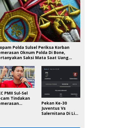
opam Polda Sulsel Periksa Korban
emerasan Oknum Polda Di Bone,
ertanyakan Saksi Mata Saat Uang
iserahkan
C PMII Sul-Sel
ecam Tindakan
Pekan Ke-30
emerasan
Juventus Vs
knum Polda Sul-
Salernitana Di Liga
l Di Bone, Minta
Italia, Ini
apolda
Prediksinya!
anggung Jawab