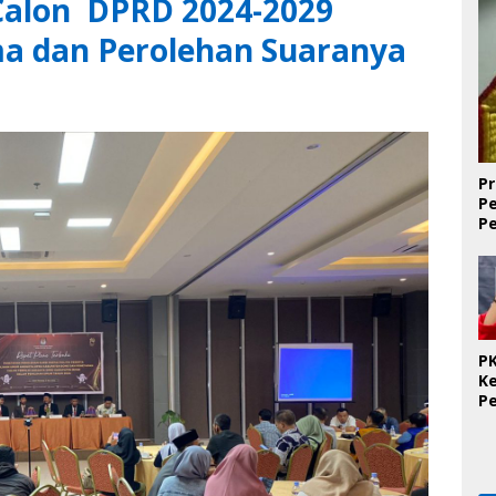
Calon DPRD 2024-2029
ma dan Perolehan Suaranya
Pr
P
P
D
PK
K
P
O
Se
K
T