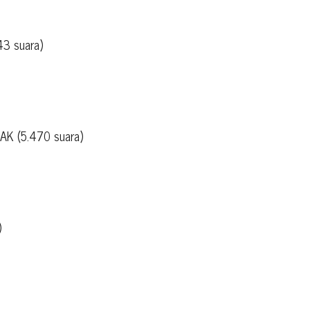
43 suara)
o AK (5.470 suara)
)