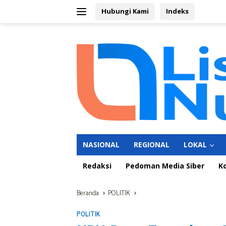
Langsung
Hubungi Kami
Indeks
ke
konten
NASIONAL
REGIONAL
LOKAL
Redaksi
Pedoman Media Siber
K
Beranda
POLITIK
POLITIK