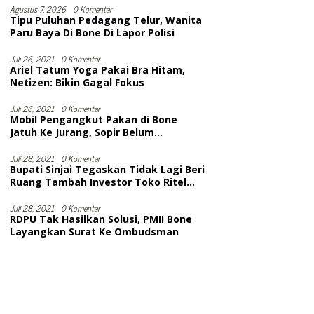
Selesai
Agustus 7, 2026
0 Komentar
Tipu Puluhan Pedagang Telur, Wanita
Paru Baya Di Bone Di Lapor Polisi
Juli 26, 2021
0 Komentar
Ariel Tatum Yoga Pakai Bra Hitam,
Netizen: Bikin Gagal Fokus
Juli 26, 2021
0 Komentar
Mobil Pengangkut Pakan di Bone
Jatuh Ke Jurang, Sopir Belum
Dievakuasi. Diduga Meninggal
Juli 28, 2021
0 Komentar
Bupati Sinjai Tegaskan Tidak Lagi Beri
Ruang Tambah Investor Toko Ritel
Modern
Juli 28, 2021
0 Komentar
RDPU Tak Hasilkan Solusi, PMII Bone
Layangkan Surat Ke Ombudsman