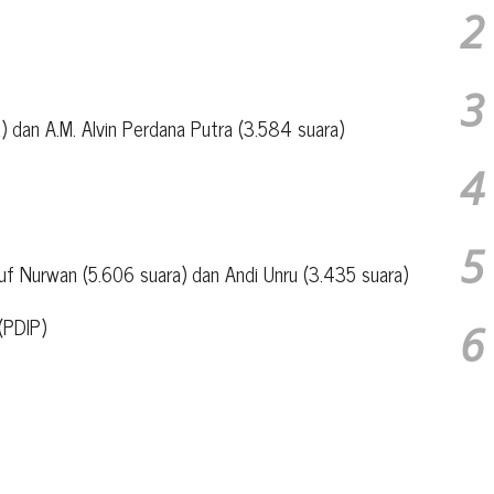
2
3
) dan A.M. Alvin Perdana Putra (3.584 suara)
4
5
f Nurwan (5.606 suara) dan Andi Unru (3.435 suara)
(PDIP)
6