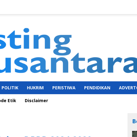
POLITIK
HUKRIM
PERISTIWA
PENDIDIKAN
ADVERT
ode Etik
Disclaimer
B