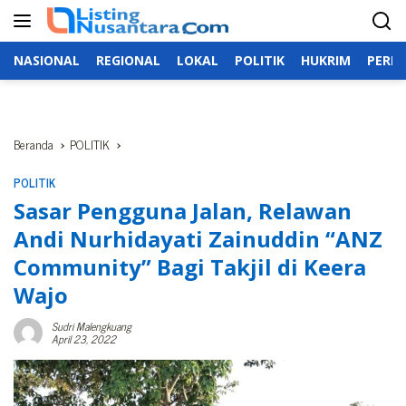
Langsung
ke
konten
NASIONAL
REGIONAL
LOKAL
POLITIK
HUKRIM
PERIS
Beranda
POLITIK
POLITIK
Sasar Pengguna Jalan, Relawan
Andi Nurhidayati Zainuddin “ANZ
Community” Bagi Takjil di Keera
Wajo
Sudri Malengkuang
April 23, 2022