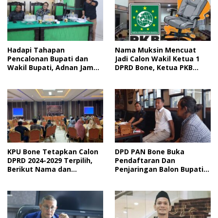
Hadapi Tahapan
Nama Muksin Mencuat
Pencalonan Bupati dan
Jadi Calon Wakil Ketua 1
Wakil Bupati, Adnan Jamal
DPRD Bone, Ketua PKB
Sebut Perlu Pemetaan
Bone; Semua
Pengawasan
Direkomendasikan Ke DPW
KPU Bone Tetapkan Calon
DPD PAN Bone Buka
DPRD 2024-2029 Terpilih,
Pendaftaran Dan
Berikut Nama dan
Penjaringan Balon Bupati
Perolehan Suaranya
dan Wakil Bupat