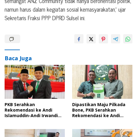
semangat ANZ Community tidak hanya berorientasi politik,
namun harus dalam kegiatan sosial kemasyarakatan,” ujar
Sekretaris Fraksi PPP DPRD Sulsel ini.
Baca Juga
PKB Serahkan
Dipastikan Maju Pilkada
Rekomendasi ke Andi
Bone, PKB Serahkan
Islamuddin-Andi Irwandi
Rekomendasi ke Andi
Maju Pilkada Bone,
Islamuddin – Andi Irwandi
Asrullah Siap Jadi Garda
Natsir
Terdepan