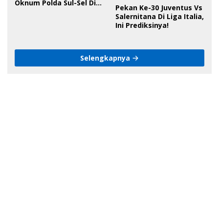
Oknum Polda Sul-Sel Di
Pekan Ke-30 Juventus Vs
Bone, Minta Kapolda
Salernitana Di Liga Italia,
Tanggung Jawab
Ini Prediksinya!
Selengkapnya