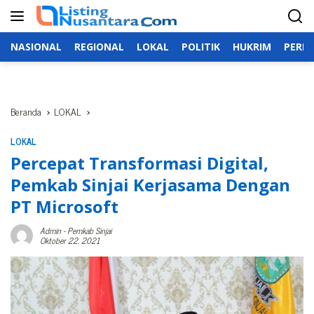
Langsung
ke
konten
NASIONAL
REGIONAL
LOKAL
POLITIK
HUKRIM
PERIS
Beranda
LOKAL
LOKAL
Percepat Transformasi Digital,
Pemkab Sinjai Kerjasama Dengan
PT Microsoft
Admin
-
Pemkab Sinjai
Oktober 22, 2021