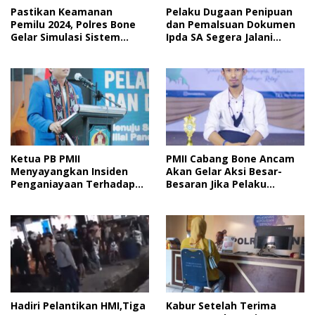
Pastikan Keamanan
Pelaku Dugaan Penipuan
Pemilu 2024, Polres Bone
dan Pemalsuan Dokumen
Gelar Simulasi Sistem
Ipda SA Segera Jalani
Keamanan Pemilu Kota
Sidang Putusan, Korban
Wanti-Wanti Putusan
Hakim
Ketua PB PMII
PMII Cabang Bone Ancam
Menyayangkan Insiden
Akan Gelar Aksi Besar-
Penganiayaan Terhadap
Besaran Jika Pelaku
Kader PMII Bone Diacara
Pengeroyokan Kadernya
Pelantikan HMI
Tidak Ditangkap
Hadiri Pelantikan HMI,Tiga
Kabur Setelah Terima