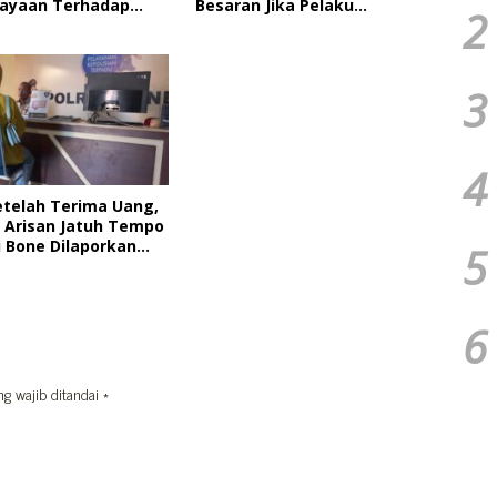
ayaan Terhadap
Besaran Jika Pelaku
2
MII Bone Diacara
Pengeroyokan Kadernya
kan HMI
Tidak Ditangkap
3
4
etelah Terima Uang,
Arisan Jatuh Tempo
i Bone Dilaporkan
5
6
ng wajib ditandai
*