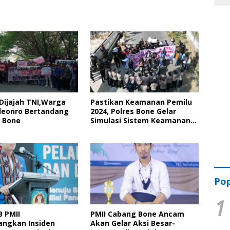
Dijajah TNI,Warga
Pastikan Keamanan Pemilu
leonro Bertandang
2024, Polres Bone Gelar
 Bone
Simulasi Sistem Keamanan
Pemilu Kota
Pop
1
B PMII
PMII Cabang Bone Ancam
ngkan Insiden
Akan Gelar Aksi Besar-