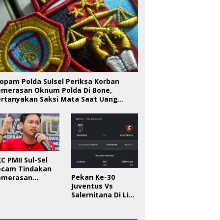
opam Polda Sulsel Periksa Korban
emerasan Oknum Polda Di Bone,
ertanyakan Saksi Mata Saat Uang
iserahkan
C PMII Sul-Sel
ecam Tindakan
Pekan Ke-30
emerasan
Juventus Vs
knum Polda Sul-
Salernitana Di Liga
l Di Bone, Minta
Italia, Ini
apolda
Prediksinya!
anggung Jawab