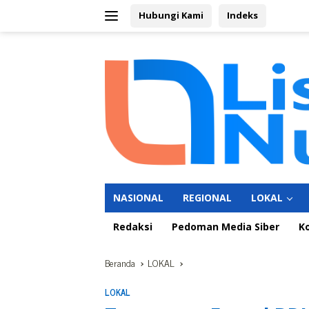
Langsung
Hubungi Kami
Indeks
ke
konten
NASIONAL
REGIONAL
LOKAL
Redaksi
Pedoman Media Siber
K
Beranda
LOKAL
LOKAL