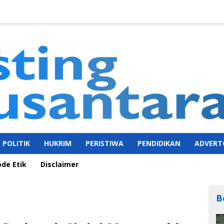
POLITIK
HUKRIM
PERISTIWA
PENDIDIKAN
ADVERT
ode Etik
Disclaimer
B