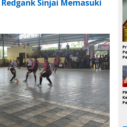
 Redgank Sinjai Memasuki
Pr
P
P
D
PK
K
P
O
Se
K
T