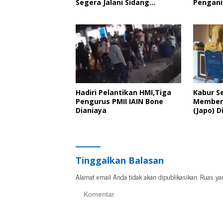
Segera Jalani Sidang
Pengani
Putusan, Korban Wanti-
Kader P
Wanti Putusan Hakim
Pelanti
Hadiri Pelantikan HMI,Tiga
Kabur S
Pengurus PMII IAIN Bone
Member 
Dianiaya
(Japo) D
Polisi
Tinggalkan Balasan
Alamat email Anda tidak akan dipublikasikan.
Ruas ya