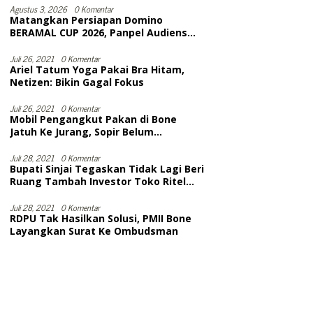
Selesai
Agustus 3, 2026
0 Komentar
Matangkan Persiapan Domino
BERAMAL CUP 2026, Panpel Audiens
Dengan Wakil Bupati Bone
Juli 26, 2021
0 Komentar
Ariel Tatum Yoga Pakai Bra Hitam,
Netizen: Bikin Gagal Fokus
Juli 26, 2021
0 Komentar
Mobil Pengangkut Pakan di Bone
Jatuh Ke Jurang, Sopir Belum
Dievakuasi. Diduga Meninggal
Juli 28, 2021
0 Komentar
Bupati Sinjai Tegaskan Tidak Lagi Beri
Ruang Tambah Investor Toko Ritel
Modern
Juli 28, 2021
0 Komentar
RDPU Tak Hasilkan Solusi, PMII Bone
Layangkan Surat Ke Ombudsman