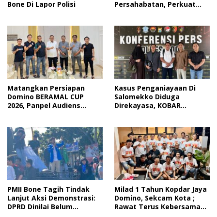
Bone Di Lapor Polisi
Persahabatan, Perkuat
Silaturahmi Lewat Domino
Matangkan Persiapan
Kasus Penganiayaan Di
Domino BERAMAL CUP
Salomekko Diduga
2026, Panpel Audiens
Direkayasa, KOBAR
Dengan Wakil Bupati Bone
Makassar Nilai Kapolsek
intimidasi Korban
PMII Bone Tagih Tindak
Milad 1 Tahun Kopdar Jaya
Lanjut Aksi Demonstrasi:
Domino, Sekcam Kota ;
DPRD Dinilai Belum
Rawat Terus Kebersamaan
Realisasikan Seluruh
Ini