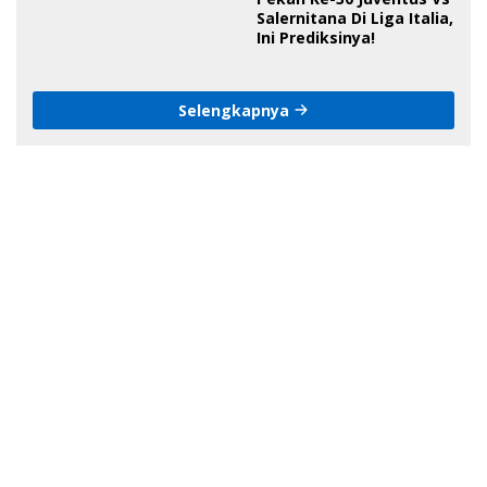
Bone, Minta Kapolda
Salernitana Di Liga Italia,
Tanggung Jawab
Ini Prediksinya!
Selengkapnya