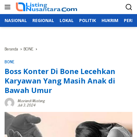
Langsung
ke
konten
NASIONAL
REGIONAL
LOKAL
POLITIK
HUKRIM
PERIS
Beranda
BONE
BONE
Boss Konter Di Bone Lecehkan
Karyawan Yang Masih Anak di
Bawah Umur
Musriandi Mustang
Juli 3, 2024