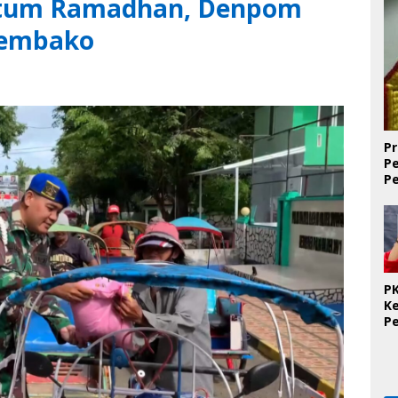
tum Ramadhan, Denpom
Sembako
Pr
P
P
D
PK
K
P
O
Se
K
T