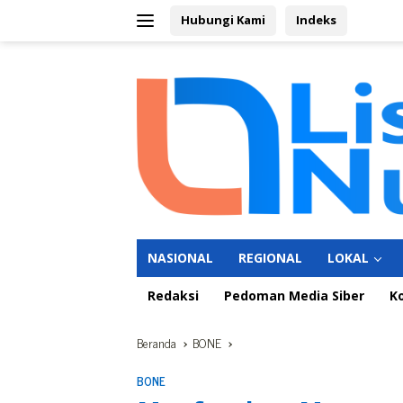
Langsung
Hubungi Kami
Indeks
ke
konten
NASIONAL
REGIONAL
LOKAL
Redaksi
Pedoman Media Siber
K
Beranda
BONE
BONE