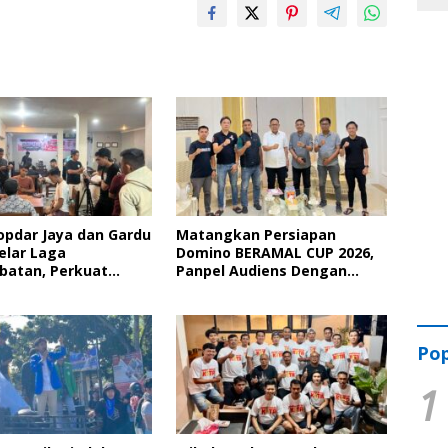
opdar Jaya dan Gardu
Matangkan Persiapan
elar Laga
Domino BERAMAL CUP 2026,
batan, Perkuat
Panpel Audiens Dengan
ahmi Lewat Domino
Wakil Bupati Bone
Pop
1