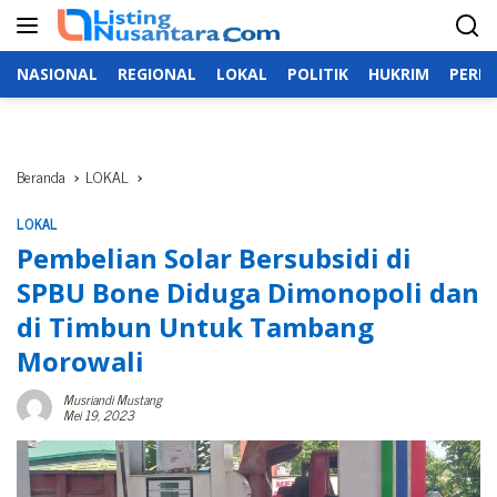
Langsung
ke
konten
NASIONAL
REGIONAL
LOKAL
POLITIK
HUKRIM
PERIS
Beranda
LOKAL
LOKAL
Pembelian Solar Bersubsidi di
SPBU Bone Diduga Dimonopoli dan
di Timbun Untuk Tambang
Morowali
Musriandi Mustang
Mei 19, 2023