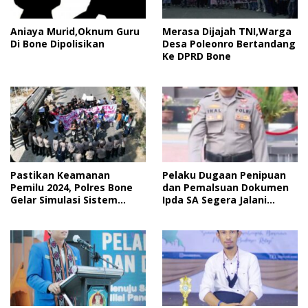
Merasa Dijajah TNI,Warga
Aniaya Murid,Oknum Guru
Desa Poleonro Bertandang
Di Bone Dipolisikan
Ke DPRD Bone
Pastikan Keamanan
Pelaku Dugaan Penipuan
Pemilu 2024, Polres Bone
dan Pemalsuan Dokumen
Gelar Simulasi Sistem
Ipda SA Segera Jalani
Keamanan Pemilu Kota
Sidang Putusan, Korban
Wanti-Wanti Putusan
Hakim