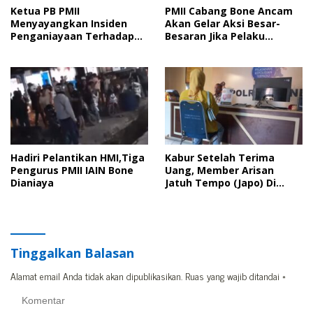
Ketua PB PMII
PMII Cabang Bone Ancam
Menyayangkan Insiden
Akan Gelar Aksi Besar-
Penganiayaan Terhadap
Besaran Jika Pelaku
Kader PMII Bone Diacara
Pengeroyokan Kadernya
Pelantikan HMI
Tidak Ditangkap
Hadiri Pelantikan HMI,Tiga
Kabur Setelah Terima
Pengurus PMII IAIN Bone
Uang, Member Arisan
Dianiaya
Jatuh Tempo (Japo) Di
Bone Dilaporkan Polisi
Tinggalkan Balasan
Alamat email Anda tidak akan dipublikasikan.
Ruas yang wajib ditandai
*