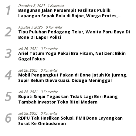
1
Desember 3, 2021
1 Komentar
Bangunan Jalan Persempit Fasilitas Publik
Lapangan Sepak Bola di Bajoe, Warga Protes,
Lurah: Harusnya Sudah Selesai
2
Agustus 7, 2026
0 Komentar
Tipu Puluhan Pedagang Telur, Wanita Paru Baya Di
Bone Di Lapor Polisi
3
Juli 26, 2021
0 Komentar
Ariel Tatum Yoga Pakai Bra Hitam, Netizen: Bikin
Gagal Fokus
4
Juli 26, 2021
0 Komentar
Mobil Pengangkut Pakan di Bone Jatuh Ke Jurang,
Sopir Belum Dievakuasi. Diduga Meninggal
5
Juli 28, 2021
0 Komentar
Bupati Sinjai Tegaskan Tidak Lagi Beri Ruang
Tambah Investor Toko Ritel Modern
6
Juli 28, 2021
0 Komentar
RDPU Tak Hasilkan Solusi, PMII Bone Layangkan
Surat Ke Ombudsman