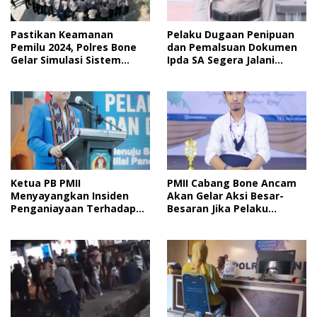
Pastikan Keamanan
Pelaku Dugaan Penipuan
Pemilu 2024, Polres Bone
dan Pemalsuan Dokumen
Gelar Simulasi Sistem
Ipda SA Segera Jalani
Keamanan Pemilu Kota
Sidang Putusan, Korban
Wanti-Wanti Putusan
Hakim
Ketua PB PMII
PMII Cabang Bone Ancam
Menyayangkan Insiden
Akan Gelar Aksi Besar-
Penganiayaan Terhadap
Besaran Jika Pelaku
Kader PMII Bone Diacara
Pengeroyokan Kadernya
Pelantikan HMI
Tidak Ditangkap