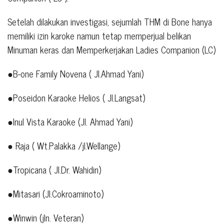
Setelah dilakukan investigasi, sejumlah THM di Bone hanya
memiliki izin karoke namun tetap memperjual belikan
Minuman keras dan Memperkerjakan Ladies Companion (LC)
●B-one Family Novena ( Jl.Ahmad Yani)
●Poseidon Karaoke Helios ( Jl.Langsat)
●Inul Vista Karaoke (Jl. Ahmad Yani)
● Raja ( Wt.Palakka /jl.Wellange)
●Tropicana ( Jl.Dr. Wahidin)
●Mitasari (Jl.Cokroaminoto)
●Winwin (jln. Veteran)