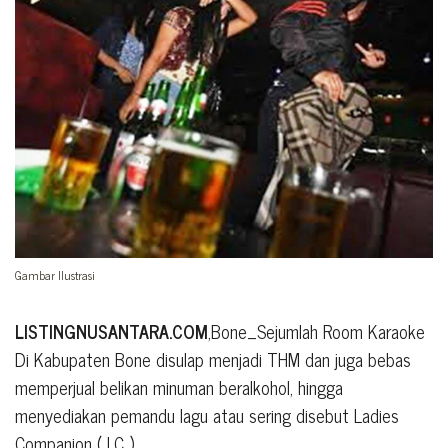
Gambar Ilustrasi
LISTINGNUSANTARA.COM
,Bone_Sejumlah Room Karaoke
Di Kabupaten Bone disulap menjadi THM dan juga bebas
memperjual belikan minuman beralkohol, hingga
menyediakan pemandu lagu atau sering disebut Ladies
Companion ( LC ).