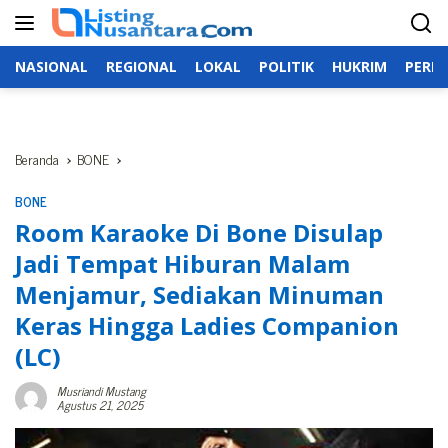
Langsung
ke
konten
NASIONAL
REGIONAL
LOKAL
POLITIK
HUKRIM
PERIS
Beranda
BONE
BONE
Room Karaoke Di Bone Disulap
Jadi Tempat Hiburan Malam
Menjamur, Sediakan Minuman
Keras Hingga Ladies Companion
(LC)
Musriandi Mustang
Agustus 21, 2025