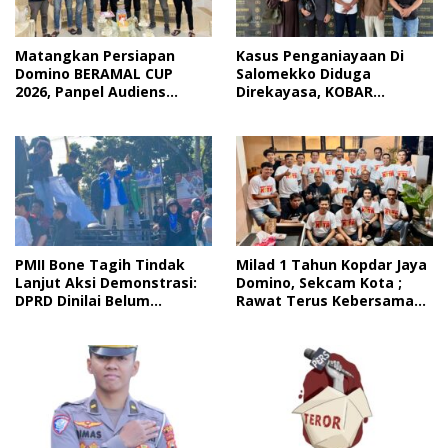
Matangkan Persiapan
Kasus Penganiayaan Di
Domino BERAMAL CUP
Salomekko Diduga
2026, Panpel Audiens
Direkayasa, KOBAR
Dengan Wakil Bupati Bone
Makassar Nilai Kapolsek
intimidasi Korban
PMII Bone Tagih Tindak
Milad 1 Tahun Kopdar Jaya
Lanjut Aksi Demonstrasi:
Domino, Sekcam Kota ;
DPRD Dinilai Belum
Rawat Terus Kebersamaan
Realisasikan Seluruh
Ini
Tuntutan