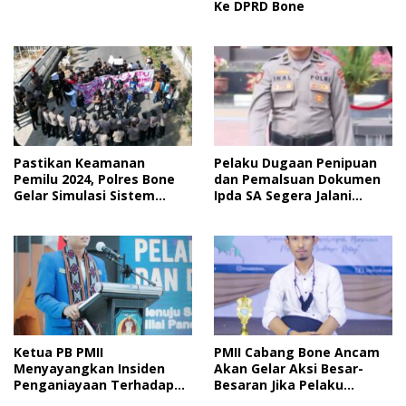
Ke DPRD Bone
Pastikan Keamanan
Pelaku Dugaan Penipuan
Pemilu 2024, Polres Bone
dan Pemalsuan Dokumen
Gelar Simulasi Sistem
Ipda SA Segera Jalani
Keamanan Pemilu Kota
Sidang Putusan, Korban
Wanti-Wanti Putusan
Hakim
Ketua PB PMII
PMII Cabang Bone Ancam
Menyayangkan Insiden
Akan Gelar Aksi Besar-
Penganiayaan Terhadap
Besaran Jika Pelaku
Kader PMII Bone Diacara
Pengeroyokan Kadernya