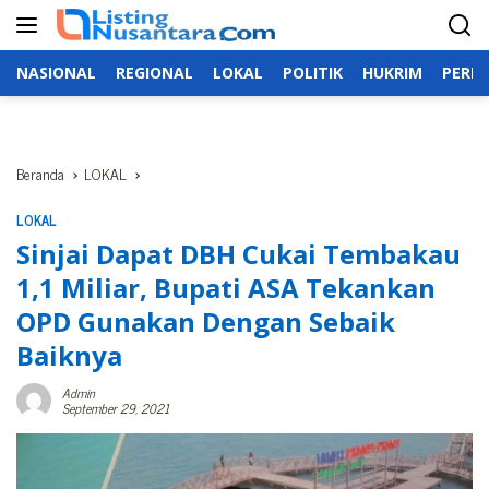
Langsung
ke
konten
NASIONAL
REGIONAL
LOKAL
POLITIK
HUKRIM
PERIS
Beranda
LOKAL
LOKAL
Sinjai Dapat DBH Cukai Tembakau
1,1 Miliar, Bupati ASA Tekankan
OPD Gunakan Dengan Sebaik
Baiknya
Admin
September 29, 2021