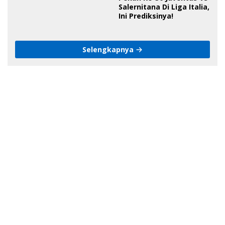
Bone, Minta Kapolda
Salernitana Di Liga Italia,
Tanggung Jawab
Ini Prediksinya!
Selengkapnya