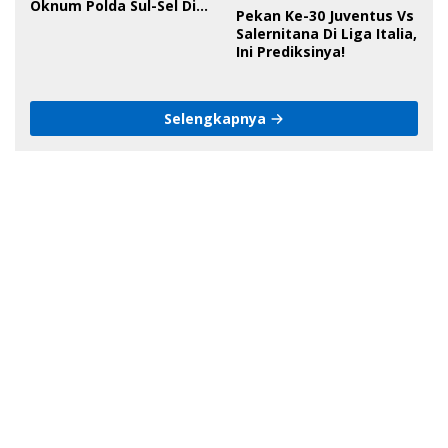
Oknum Polda Sul-Sel Di
Pekan Ke-30 Juventus Vs
Bone, Minta Kapolda
Salernitana Di Liga Italia,
Tanggung Jawab
Ini Prediksinya!
Selengkapnya