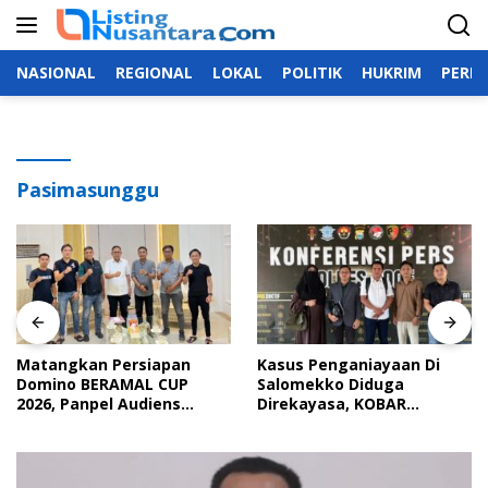
Langsung
ke
konten
NASIONAL
REGIONAL
LOKAL
POLITIK
HUKRIM
PERIS
Pasimasunggu
Matangkan Persiapan
Kasus Penganiayaan Di
Domino BERAMAL CUP
Salomekko Diduga
2026, Panpel Audiens
Direkayasa, KOBAR
Dengan Wakil Bupati Bone
Makassar Nilai Kapolsek
intimidasi Korban