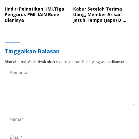
Pelantikan HMI
Tidak Ditangkap
Hadiri Pelantikan HMI,Tiga
Kabur Setelah Terima
Pengurus PMII IAIN Bone
Uang, Member Arisan
Dianiaya
Jatuh Tempo (Japo) Di
Bone Dilaporkan Polisi
Tinggalkan Balasan
Alamat email Anda tidak akan dipublikasikan.
Ruas yang wajib ditandai
*