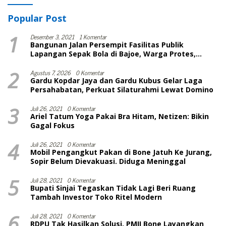
Popular Post
1
Desember 3, 2021
1 Komentar
Bangunan Jalan Persempit Fasilitas Publik
Lapangan Sepak Bola di Bajoe, Warga Protes,
Lurah: Harusnya Sudah Selesai
2
Agustus 7, 2026
0 Komentar
Gardu Kopdar Jaya dan Gardu Kubus Gelar Laga
Persahabatan, Perkuat Silaturahmi Lewat Domino
3
Juli 26, 2021
0 Komentar
Ariel Tatum Yoga Pakai Bra Hitam, Netizen: Bikin
Gagal Fokus
4
Juli 26, 2021
0 Komentar
Mobil Pengangkut Pakan di Bone Jatuh Ke Jurang,
Sopir Belum Dievakuasi. Diduga Meninggal
5
Juli 28, 2021
0 Komentar
Bupati Sinjai Tegaskan Tidak Lagi Beri Ruang
Tambah Investor Toko Ritel Modern
6
Juli 28, 2021
0 Komentar
RDPU Tak Hasilkan Solusi, PMII Bone Layangkan