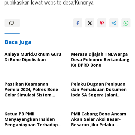
publikasikan lewat website desa,”Kuncinya.
Baca Juga
Aniaya Murid,Oknum Guru
Merasa Dijajah TNI,Warga
Di Bone Dipolisikan
Desa Poleonro Bertandang
Ke DPRD Bone
Pastikan Keamanan
Pelaku Dugaan Penipuan
Pemilu 2024, Polres Bone
dan Pemalsuan Dokumen
Gelar Simulasi Sistem
Ipda SA Segera Jalani
Keamanan Pemilu Kota
Sidang Putusan, Korban
Wanti-Wanti Putusan
Hakim
Ketua PB PMII
PMII Cabang Bone Ancam
Menyayangkan Insiden
Akan Gelar Aksi Besar-
Penganiayaan Terhadap
Besaran Jika Pelaku
Kader PMII Bone Diacara
Pengeroyokan Kadernya