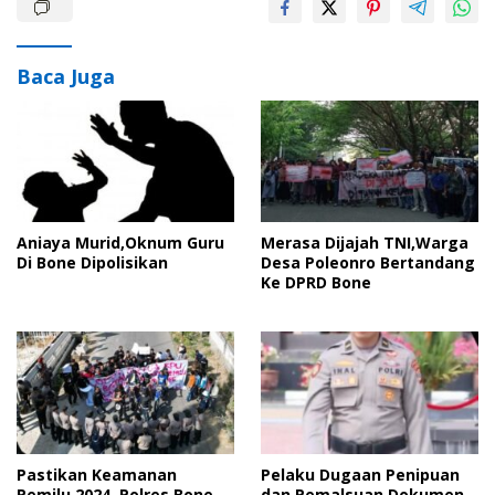
Baca Juga
Aniaya Murid,Oknum Guru
Merasa Dijajah TNI,Warga
Di Bone Dipolisikan
Desa Poleonro Bertandang
Ke DPRD Bone
Pastikan Keamanan
Pelaku Dugaan Penipuan
Pemilu 2024, Polres Bone
dan Pemalsuan Dokumen