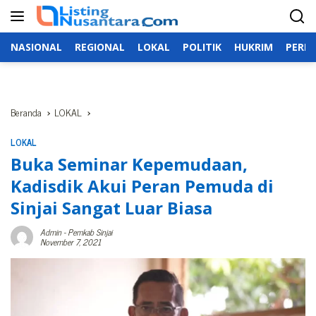
Langsung
ke
konten
NASIONAL
REGIONAL
LOKAL
POLITIK
HUKRIM
PERIS
Beranda
LOKAL
LOKAL
Buka Seminar Kepemudaan,
Kadisdik Akui Peran Pemuda di
Sinjai Sangat Luar Biasa
Admin
-
Pemkab Sinjai
November 7, 2021