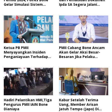
Gelar Simulasi Sistem
Ipda SA Segera Jalani
Keamanan Pemilu Kota
Sidang Putusan, Korban
Wanti-Wanti Putusan
Hakim
Ketua PB PMII
PMII Cabang Bone Ancam
Menyayangkan Insiden
Akan Gelar Aksi Besar-
Penganiayaan Terhadap
Besaran Jika Pelaku
Kader PMII Bone Diacara
Pengeroyokan Kadernya
Pelantikan HMI
Tidak Ditangkap
Hadiri Pelantikan HMI,Tiga
Kabur Setelah Terima
Pengurus PMII IAIN Bone
Uang, Member Arisan
Dianiaya
Jatuh Tempo (Japo) Di