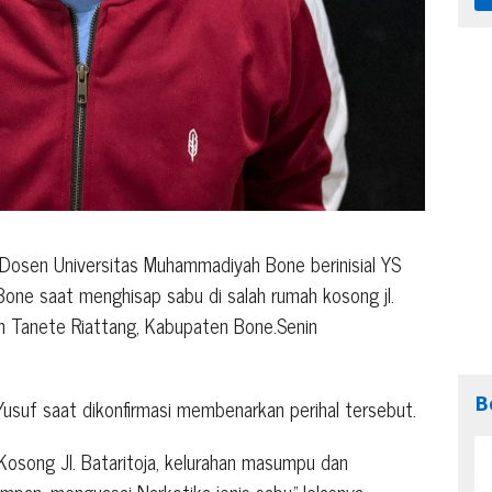
osen Universitas Muhammadiyah Bone berinisial YS
 Bone saat menghisap sabu di salah rumah kosong jl.
n Tanete Riattang, Kabupaten Bone.Senin
B
usuf saat dikonfirmasi membenarkan perihal tersebut.
Kosong Jl. Bataritoja, kelurahan masumpu dan
mpan, menguasai Narkotika jenis sabu.”Jelasnya.