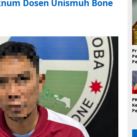
Oknum Dosen Unismuh Bone
Pr
P
P
D
PK
K
P
O
Se
K
T