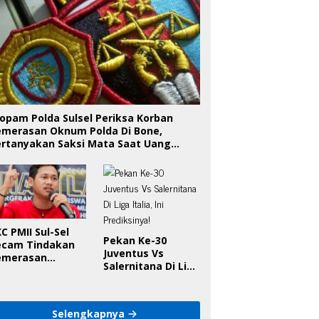
opam Polda Sulsel Periksa Korban
emerasan Oknum Polda Di Bone,
ertanyakan Saksi Mata Saat Uang
iserahkan
C PMII Sul-Sel
Pekan Ke-30
ecam Tindakan
Juventus Vs
emerasan
Salernitana Di Liga
knum Polda Sul-
Italia, Ini
l Di Bone, Minta
Prediksinya!
apolda
anggung Jawab
Selengkapnya