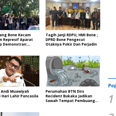
ang Bone Kecam
Tagih Janji RDPU, HMI Bone ;
n Represif Aparat
DPRD Bone Pengecut
p Demonstran:
Otaknya Pokir Dan Perjadin
 Demokrasi dan
 Hukum
Pop
 Andi Muawiyah
Perumahan BTN Dirs
1
 Hari Lahir Pancasila
Recident Bukaka Jadikan
Sawah Tempat Pembuangan
Limbah, Petani Mengeluh
Gagal Panen