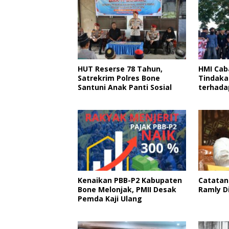
HUT Reserse 78 Tahun,
HMI Cab
Satrekrim Polres Bone
Tindaka
Santuni Anak Panti Sosial
terhada
Cederai
Marwah
Kenaikan PBB-P2 Kabupaten
Catatan
Bone Melonjak, PMII Desak
Ramly Di
Pemda Kaji Ulang