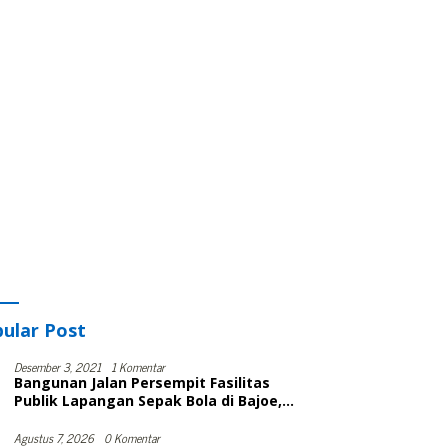
ular Post
Desember 3, 2021
1 Komentar
Bangunan Jalan Persempit Fasilitas
Publik Lapangan Sepak Bola di Bajoe,
Warga Protes, Lurah: Harusnya Sudah
Selesai
Agustus 7, 2026
0 Komentar