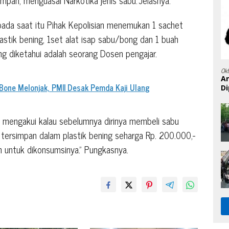
 pada saat itu Pihak Kepolisian menemukan 1 sachet
astik bening, 1set alat isap sabu/bong dan 1 buah
ang diketahui adalah seorang Dosen pengajar.
Ok
A
one Melonjak, PMII Desak Pemda Kaji Ulang
Di
as U mengakui kalau sebelumnya dirinya membeli sabu
 tersimpan dalam plastik bening seharga Rp. 200.000,-
an untuk dikonsumsinya.” Pungkasnya.