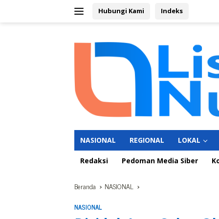
Langsung
Hubungi Kami
Indeks
ke
konten
NASIONAL
REGIONAL
LOKAL
Redaksi
Pedoman Media Siber
K
Beranda
NASIONAL
NASIONAL