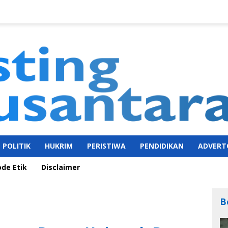
POLITIK
HUKRIM
PERISTIWA
PENDIDIKAN
ADVERT
ode Etik
Disclaimer
B