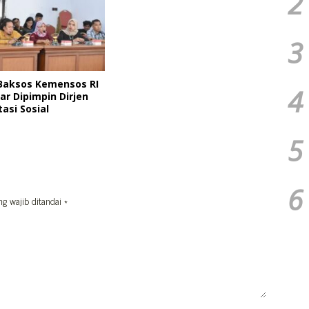
2
3
Baksos Kemensos RI
4
ar Dipimpin Dirjen
tasi Sosial
5
6
ng wajib ditandai
*