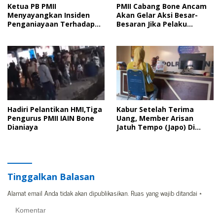
Ketua PB PMII
PMII Cabang Bone Ancam
Menyayangkan Insiden
Akan Gelar Aksi Besar-
Penganiayaan Terhadap
Besaran Jika Pelaku
Kader PMII Bone Diacara
Pengeroyokan Kadernya
Pelantikan HMI
Tidak Ditangkap
Hadiri Pelantikan HMI,Tiga
Kabur Setelah Terima
Pengurus PMII IAIN Bone
Uang, Member Arisan
Dianiaya
Jatuh Tempo (Japo) Di
Bone Dilaporkan Polisi
Tinggalkan Balasan
Alamat email Anda tidak akan dipublikasikan.
Ruas yang wajib ditandai
*