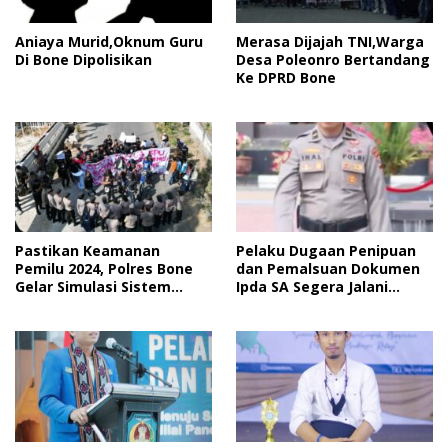
Merasa Dijajah TNI,Warga
Aniaya Murid,Oknum Guru
Desa Poleonro Bertandang
Di Bone Dipolisikan
Ke DPRD Bone
Pastikan Keamanan
Pelaku Dugaan Penipuan
Pemilu 2024, Polres Bone
dan Pemalsuan Dokumen
Gelar Simulasi Sistem
Ipda SA Segera Jalani
Keamanan Pemilu Kota
Sidang Putusan, Korban
Wanti-Wanti Putusan
Hakim