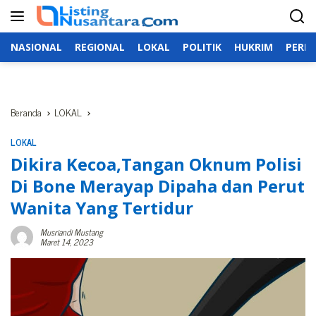
Langsung
ke
konten
NASIONAL
REGIONAL
LOKAL
POLITIK
HUKRIM
PERIS
Beranda
LOKAL
LOKAL
Dikira Kecoa,Tangan Oknum Polisi
Di Bone Merayap Dipaha dan Perut
Wanita Yang Tertidur
Musriandi Mustang
Maret 14, 2023