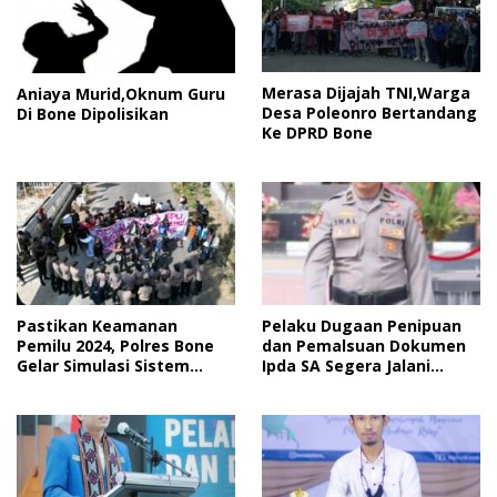
Merasa Dijajah TNI,Warga
Aniaya Murid,Oknum Guru
Desa Poleonro Bertandang
Di Bone Dipolisikan
Ke DPRD Bone
Pastikan Keamanan
Pelaku Dugaan Penipuan
Pemilu 2024, Polres Bone
dan Pemalsuan Dokumen
Gelar Simulasi Sistem
Ipda SA Segera Jalani
Keamanan Pemilu Kota
Sidang Putusan, Korban
Wanti-Wanti Putusan
Hakim