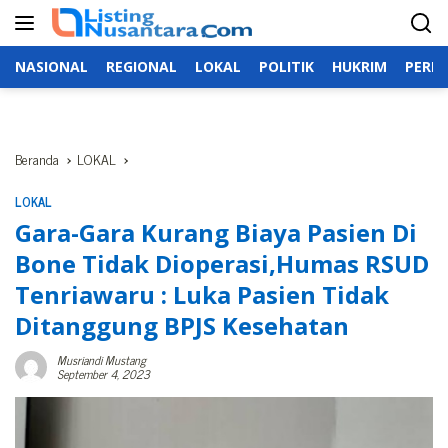
Langsung
ke
konten
NASIONAL
REGIONAL
LOKAL
POLITIK
HUKRIM
PERIS
Beranda
LOKAL
LOKAL
Gara-Gara Kurang Biaya Pasien Di
Bone Tidak Dioperasi,Humas RSUD
Tenriawaru : Luka Pasien Tidak
Ditanggung BPJS Kesehatan
Musriandi Mustang
September 4, 2023