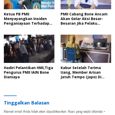
Ketua PB PMII
PMII Cabang Bone Ancam
Menyayangkan Insiden
Akan Gelar Aksi Besar-
Penganiayaan Terhadap
Besaran Jika Pelaku
Kader PMII Bone Diacara
Pengeroyokan Kadernya
Pelantikan HMI
Tidak Ditangkap
Hadiri Pelantikan HMI,Tiga
Kabur Setelah Terima
Pengurus PMII IAIN Bone
Uang, Member Arisan
Dianiaya
Jatuh Tempo (Japo) Di
Bone Dilaporkan Polisi
Tinggalkan Balasan
Alamat email Anda tidak akan dipublikasikan.
Ruas yang wajib ditandai
*