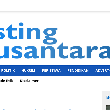
POLITIK
HUKRIM
PERISTIWA
PENDIDIKAN
ADVERT
ode Etik
Disclaimer
B