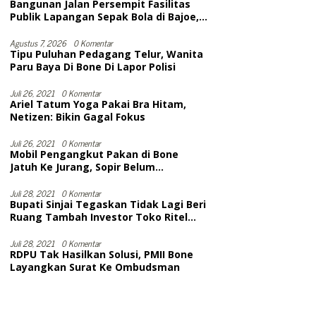
Bangunan Jalan Persempit Fasilitas
Publik Lapangan Sepak Bola di Bajoe,
Warga Protes, Lurah: Harusnya Sudah
Selesai
Agustus 7, 2026
0 Komentar
Tipu Puluhan Pedagang Telur, Wanita
Paru Baya Di Bone Di Lapor Polisi
Juli 26, 2021
0 Komentar
Ariel Tatum Yoga Pakai Bra Hitam,
Netizen: Bikin Gagal Fokus
Juli 26, 2021
0 Komentar
Mobil Pengangkut Pakan di Bone
Jatuh Ke Jurang, Sopir Belum
Dievakuasi. Diduga Meninggal
Juli 28, 2021
0 Komentar
Bupati Sinjai Tegaskan Tidak Lagi Beri
Ruang Tambah Investor Toko Ritel
Modern
Juli 28, 2021
0 Komentar
RDPU Tak Hasilkan Solusi, PMII Bone
Layangkan Surat Ke Ombudsman