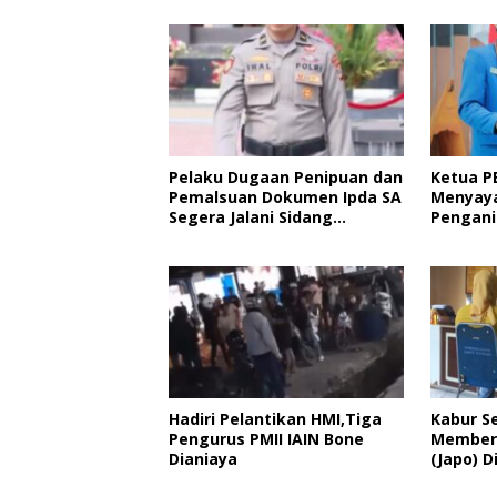
Pelaku Dugaan Penipuan dan
Ketua P
Pemalsuan Dokumen Ipda SA
Menyaya
Segera Jalani Sidang
Pengani
Putusan, Korban Wanti-
Kader P
Wanti Putusan Hakim
Pelanti
Hadiri Pelantikan HMI,Tiga
Kabur S
Pengurus PMII IAIN Bone
Member 
Dianiaya
(Japo) D
Polisi