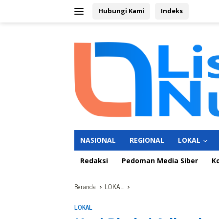
Langsung
Hubungi Kami
Indeks
ke
konten
NASIONAL
REGIONAL
LOKAL
Redaksi
Pedoman Media Siber
K
Beranda
LOKAL
LOKAL