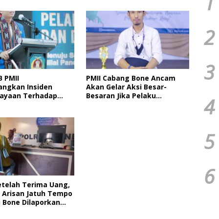
1
2
3
B PMII
PMII Cabang Bone Ancam
ngkan Insiden
Akan Gelar Aksi Besar-
ayaan Terhadap
Besaran Jika Pelaku
4
MII Bone Diacara
Pengeroyokan Kadernya
kan HMI
Tidak Ditangkap
5
6
etelah Terima Uang,
Arisan Jatuh Tempo
i Bone Dilaporkan