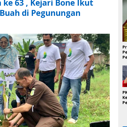
ke 63 , Kejari Bone Ikut
 Buah di Pegunungan
Pr
P
P
D
PK
K
P
O
Se
K
T