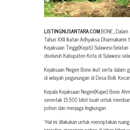
LISTINGNUSANTARA.COM
,BONE_Dalam r
Tahun XXII Ikatan Adhyaksa Dharmakarini 
Kejaksaan Tinggi(Kejati) Sulawesi-Selata
diseluruh Kabupaten Kota di Sulawesi sela
Kejaksaan Negeri Bone ikut serta dalam 
di wilayah pegunungan di Desa Bolli, Kec
Kepala Kejaksaan Negeri(Kajari) Bone Ah
serentak 15.500 bibit buah untuk memba
pohon dan menjaga lingkungan
“Hal ini dilakukan untuk menciptakan ruang
presiden, menanam pohon di lahan lahan 