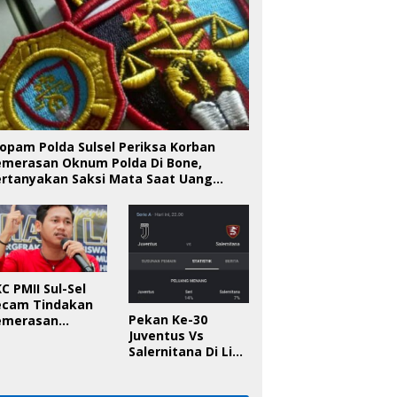
opam Polda Sulsel Periksa Korban
emerasan Oknum Polda Di Bone,
ertanyakan Saksi Mata Saat Uang
iserahkan
C PMII Sul-Sel
ecam Tindakan
Pekan Ke-30
emerasan
Juventus Vs
knum Polda Sul-
Salernitana Di Liga
l Di Bone, Minta
Italia, Ini
apolda
Prediksinya!
anggung Jawab