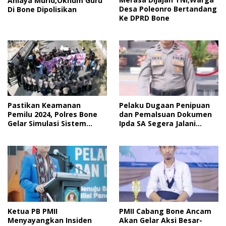
Aniaya Murid,Oknum Guru
Desa Poleonro Bertandang
Di Bone Dipolisikan
Ke DPRD Bone
Pastikan Keamanan
Pelaku Dugaan Penipuan
Pemilu 2024, Polres Bone
dan Pemalsuan Dokumen
Gelar Simulasi Sistem
Ipda SA Segera Jalani
Keamanan Pemilu Kota
Sidang Putusan, Korban
Wanti-Wanti Putusan
Hakim
Ketua PB PMII
PMII Cabang Bone Ancam
Menyayangkan Insiden
Akan Gelar Aksi Besar-