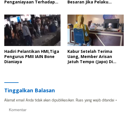
Penganiayaan Terhadap
Besaran Jika Pelaku
Kader PMII Bone Diacara
Pengeroyokan Kadernya
Pelantikan HMI
Tidak Ditangkap
Hadiri Pelantikan HMI,Tiga
Kabur Setelah Terima
Pengurus PMII IAIN Bone
Uang, Member Arisan
Dianiaya
Jatuh Tempo (Japo) Di
Bone Dilaporkan Polisi
Tinggalkan Balasan
Alamat email Anda tidak akan dipublikasikan.
Ruas yang wajib ditandai
*