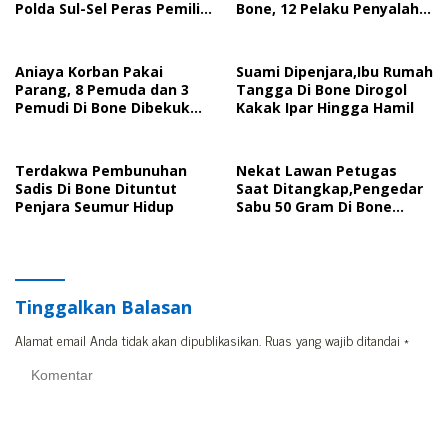
Polda Sul-Sel Peras Pemilik
Bone, 12 Pelaku Penyalah
Toko Pertanian Di Bone
Guna Narkoba Disikat
Aniaya Korban Pakai
Suami Dipenjara,Ibu Rumah
Parang, 8 Pemuda dan 3
Tangga Di Bone Dirogol
Pemudi Di Bone Dibekuk
Kakak Ipar Hingga Hamil
Polisi
Terdakwa Pembunuhan
Nekat Lawan Petugas
Sadis Di Bone Dituntut
Saat Ditangkap,Pengedar
Penjara Seumur Hidup
Sabu 50 Gram Di Bone
Ditembak
Tinggalkan Balasan
Alamat email Anda tidak akan dipublikasikan.
Ruas yang wajib ditandai
*