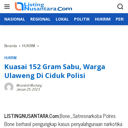
Langsung
ke
konten
NASIONAL
REGIONAL
LOKAL
POLITIK
HUKRIM
PERIS
Beranda
HUKRIM
HUKRIM
Kuasai 152 Gram Sabu, Warga
Ulaweng Di Ciduk Polisi
Musriandi Mustang
Januari 25, 2023
LISTINGNUSANTARA.Com
,Bone_Satresnarkoba Polres
Bone berhasil pengungkap kasus penyalahgunaan narkotika