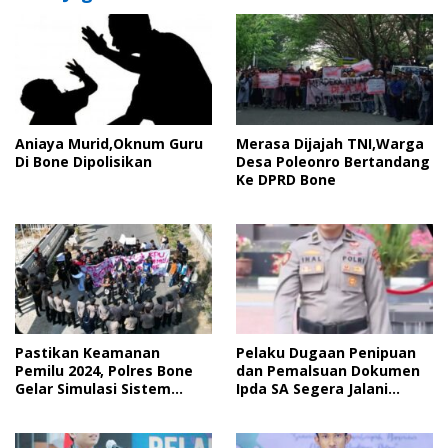
Aniaya Murid,Oknum Guru
Merasa Dijajah TNI,Warga
Di Bone Dipolisikan
Desa Poleonro Bertandang
Ke DPRD Bone
Pastikan Keamanan
Pelaku Dugaan Penipuan
Pemilu 2024, Polres Bone
dan Pemalsuan Dokumen
Gelar Simulasi Sistem
Ipda SA Segera Jalani
Keamanan Pemilu Kota
Sidang Putusan, Korban
Wanti-Wanti Putusan
Hakim