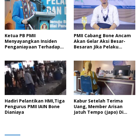
Ketua PB PMII
PMII Cabang Bone Ancam
Menyayangkan Insiden
Akan Gelar Aksi Besar-
Penganiayaan Terhadap
Besaran Jika Pelaku
Kader PMII Bone Diacara
Pengeroyokan Kadernya
Pelantikan HMI
Tidak Ditangkap
Hadiri Pelantikan HMI,Tiga
Kabur Setelah Terima
Pengurus PMII IAIN Bone
Uang, Member Arisan
Dianiaya
Jatuh Tempo (Japo) Di
Bone Dilaporkan Polisi