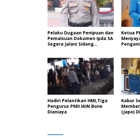
Pelaku Dugaan Penipuan dan
Ketua P
Pemalsuan Dokumen Ipda SA
Menyaya
Segera Jalani Sidang
Pengani
Putusan, Korban Wanti-
Kader P
Wanti Putusan Hakim
Pelanti
Hadiri Pelantikan HMI,Tiga
Kabur S
Pengurus PMII IAIN Bone
Member 
Dianiaya
(Japo) D
Polisi