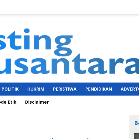
POLITIK
HUKRIM
PERISTIWA
PENDIDIKAN
ADVERT
ode Etik
Disclaimer
B