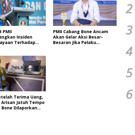
2
3
B PMII
PMII Cabang Bone Ancam
ngkan Insiden
Akan Gelar Aksi Besar-
ayaan Terhadap
Besaran Jika Pelaku
4
MII Bone Diacara
Pengeroyokan Kadernya
kan HMI
Tidak Ditangkap
5
6
etelah Terima Uang,
Arisan Jatuh Tempo
i Bone Dilaporkan