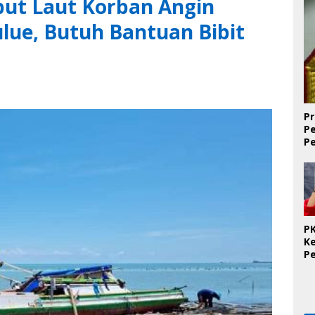
ut Laut Korban Angin
ulue, Butuh Bantuan Bibit
Pr
P
P
D
PK
K
P
O
Se
K
T