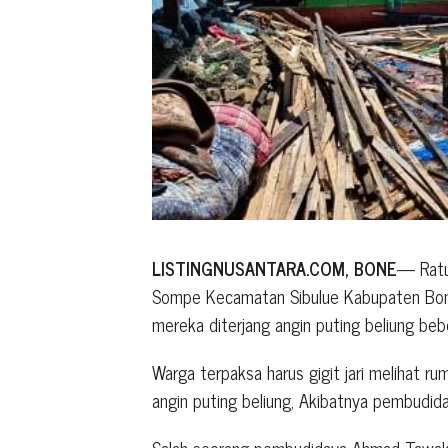
LISTINGNUSANTARA.COM, BONE
— Ratu
Sompe Kecamatan Sibulue Kabupaten Bone
mereka diterjang angin puting beliung beb
Warga terpaksa harus gigit jari melihat 
angin puting beliung, Akibatnya pembudid
Salah seorang pembudidaya Ahmad Tawakka