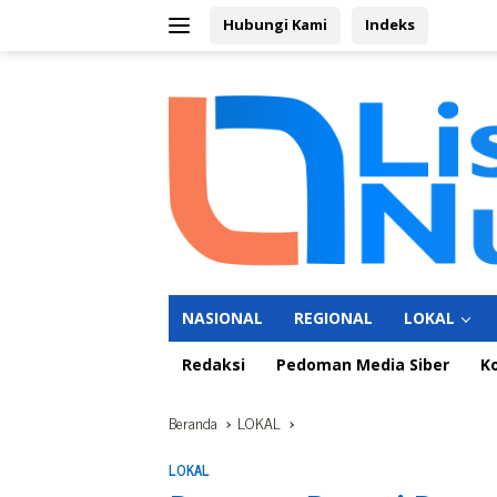
Langsung
Hubungi Kami
Indeks
ke
konten
NASIONAL
REGIONAL
LOKAL
Redaksi
Pedoman Media Siber
K
Beranda
LOKAL
LOKAL