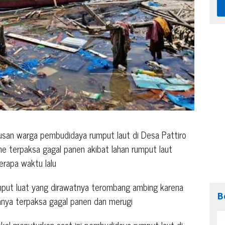
san warga pembudidaya rumput laut di Desa Pattiro
 terpaksa gagal panen akibat lahan rumput laut
erapa waktu lalu
rumput luat yang dirawatnya terombang ambing karena
B
anya terpaksa gagal panen dan merugi
l menuturkan saat ini pembudidaya rumput laut di