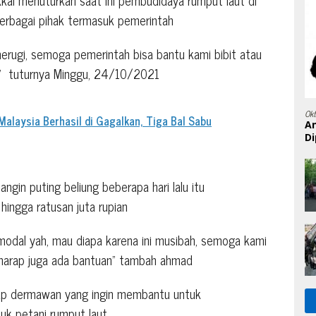
erbagai pihak termasuk pemerintah
 merugi, semoga pemerintah bisa bantu kami bibit atau
”
tuturnya Minggu, 24/10/2021
Ok
alaysia Berhasil di Gagalkan, Tiga Bal Sabu
A
Di
ngin puting beliung beberapa hari lalu itu
hingga ratusan juta rupian
u modal yah, mau diapa karena ini musibah, semoga kami
 harap juga ada bantuan” tambah ahmad
nap dermawan yang ingin membantu untuk
tuk petani rumput laut