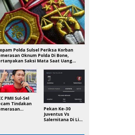
opam Polda Sulsel Periksa Korban
emerasan Oknum Polda Di Bone,
ertanyakan Saksi Mata Saat Uang
iserahkan
C PMII Sul-Sel
ecam Tindakan
Pekan Ke-30
emerasan
Juventus Vs
knum Polda Sul-
Salernitana Di Liga
l Di Bone, Minta
Italia, Ini
apolda
Prediksinya!
anggung Jawab