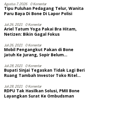
Selesai
Agustus 7, 2026
0 Komentar
Tipu Puluhan Pedagang Telur, Wanita
Paru Baya Di Bone Di Lapor Polisi
Juli 26, 2021
0 Komentar
Ariel Tatum Yoga Pakai Bra Hitam,
Netizen: Bikin Gagal Fokus
Juli 26, 2021
0 Komentar
Mobil Pengangkut Pakan di Bone
Jatuh Ke Jurang, Sopir Belum
Dievakuasi. Diduga Meninggal
Juli 28, 2021
0 Komentar
Bupati Sinjai Tegaskan Tidak Lagi Beri
Ruang Tambah Investor Toko Ritel
Modern
Juli 28, 2021
0 Komentar
RDPU Tak Hasilkan Solusi, PMII Bone
Layangkan Surat Ke Ombudsman