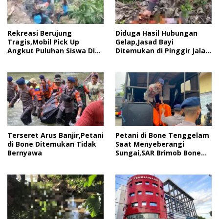
Rekreasi Berujung
Diduga Hasil Hubungan
Tragis,Mobil Pick Up
Gelap,Jasad Bayi
Angkut Puluhan Siswa Di
Ditemukan di Pinggir Jalan
Bone Mengalami
Gegerkan Masyarakat
Kecelakaan Tunggal
Bone
Terseret Arus Banjir,Petani
Petani di Bone Tenggelam
di Bone Ditemukan Tidak
Saat Menyeberangi
Bernyawa
Sungai,SAR Brimob Bone
Diterjunkan Cari Korban