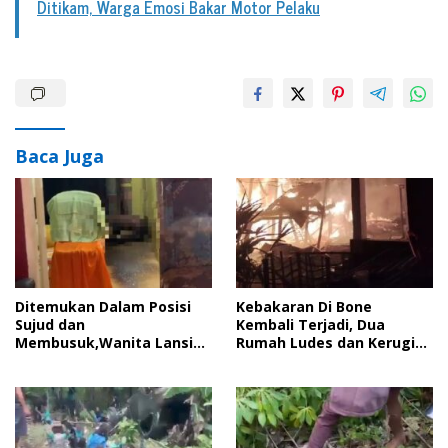
Ditikam, Warga Emosi Bakar Motor Pelaku
Baca Juga
Ditemukan Dalam Posisi
Kebakaran Di Bone
Sujud dan
Kembali Terjadi, Dua
Membusuk,Wanita Lansia
Rumah Ludes dan Kerugian
Di Bone Diduga Meninggal
Capai Ratusan Juta
Karena Terjatuh