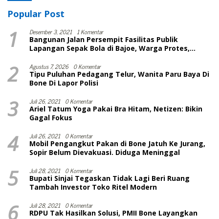
Popular Post
1
Desember 3, 2021
1 Komentar
Bangunan Jalan Persempit Fasilitas Publik
Lapangan Sepak Bola di Bajoe, Warga Protes,
Lurah: Harusnya Sudah Selesai
2
Agustus 7, 2026
0 Komentar
Tipu Puluhan Pedagang Telur, Wanita Paru Baya Di
Bone Di Lapor Polisi
3
Juli 26, 2021
0 Komentar
Ariel Tatum Yoga Pakai Bra Hitam, Netizen: Bikin
Gagal Fokus
4
Juli 26, 2021
0 Komentar
Mobil Pengangkut Pakan di Bone Jatuh Ke Jurang,
Sopir Belum Dievakuasi. Diduga Meninggal
5
Juli 28, 2021
0 Komentar
Bupati Sinjai Tegaskan Tidak Lagi Beri Ruang
Tambah Investor Toko Ritel Modern
6
Juli 28, 2021
0 Komentar
RDPU Tak Hasilkan Solusi, PMII Bone Layangkan