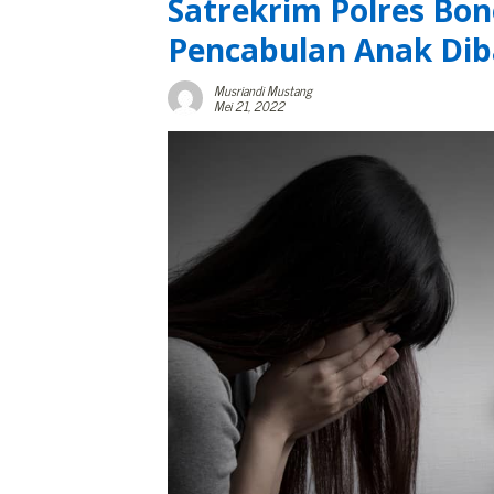
Satrekrim Polres Bo
Pencabulan Anak Di
Musriandi Mustang
Mei 21, 2022