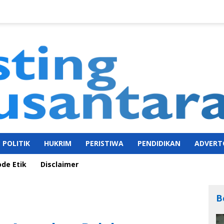
POLITIK
HUKRIM
PERISTIWA
PENDIDIKAN
ADVERT
ode Etik
Disclaimer
B