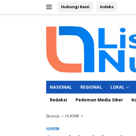
Langsung
Hubungi Kami
Indeks
ke
konten
NASIONAL
REGIONAL
LOKAL
Redaksi
Pedoman Media Siber
K
Beranda
HUKRIM
HUKRIM