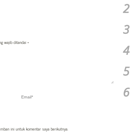
2
3
ng wajib ditandai
*
4
5
6
mban ini untuk komentar saya berikutnya.