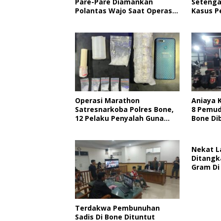
Pare-Pare Diamankan
Setenga
Polantas Wajo Saat Operasi
Kasus 
Kendaraan, Barang Bukti
Polisi, 
Capai 600 Gram
Propam 
Operasi Marathon
Aniaya 
Satresnarkoba Polres Bone,
8 Pemud
12 Pelaku Penyalah Guna
Bone Dib
Narkoba Disikat
Nekat L
Ditangk
Gram Di
Terdakwa Pembunuhan
Sadis Di Bone Dituntut