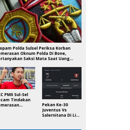
opam Polda Sulsel Periksa Korban
emerasan Oknum Polda Di Bone,
ertanyakan Saksi Mata Saat Uang
iserahkan
C PMII Sul-Sel
ecam Tindakan
Pekan Ke-30
emerasan
Juventus Vs
knum Polda Sul-
Salernitana Di Liga
l Di Bone, Minta
Italia, Ini
apolda
Prediksinya!
anggung Jawab