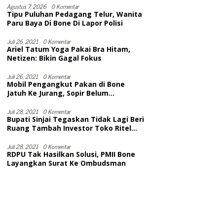
Selesai
Agustus 7, 2026
0 Komentar
Tipu Puluhan Pedagang Telur, Wanita
Paru Baya Di Bone Di Lapor Polisi
Juli 26, 2021
0 Komentar
Ariel Tatum Yoga Pakai Bra Hitam,
Netizen: Bikin Gagal Fokus
Juli 26, 2021
0 Komentar
Mobil Pengangkut Pakan di Bone
Jatuh Ke Jurang, Sopir Belum
Dievakuasi. Diduga Meninggal
Juli 28, 2021
0 Komentar
Bupati Sinjai Tegaskan Tidak Lagi Beri
Ruang Tambah Investor Toko Ritel
Modern
Juli 28, 2021
0 Komentar
RDPU Tak Hasilkan Solusi, PMII Bone
Layangkan Surat Ke Ombudsman