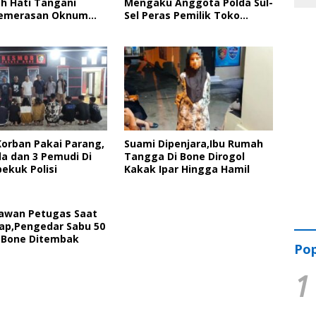
h Hati Tangani
Mengaku Anggota Polda Sul-
Pemerasan Oknum
Sel Peras Pemilik Toko
Korban Bakal Lapor Ke
Pertanian Di Bone
Polri
Korban Pakai Parang,
Suami Dipenjara,Ibu Rumah
a dan 3 Pemudi Di
Tangga Di Bone Dirogol
ekuk Polisi
Kakak Ipar Hingga Hamil
awan Petugas Saat
ap,Pengedar Sabu 50
 Bone Ditembak
Pop
1