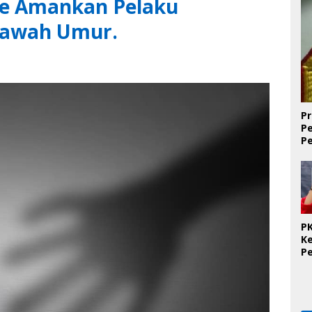
ne Amankan Pelaku
bawah Umur.
Pr
P
P
D
PK
K
P
O
Se
K
T