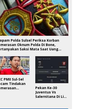
opam Polda Sulsel Periksa Korban
emerasan Oknum Polda Di Bone,
ertanyakan Saksi Mata Saat Uang
iserahkan
C PMII Sul-Sel
ecam Tindakan
Pekan Ke-30
emerasan
Juventus Vs
knum Polda Sul-
Salernitana Di Liga
l Di Bone, Minta
Italia, Ini
apolda
Prediksinya!
anggung Jawab