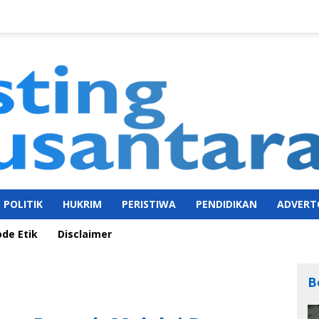
POLITIK
HUKRIM
PERISTIWA
PENDIDIKAN
ADVERT
ode Etik
Disclaimer
B