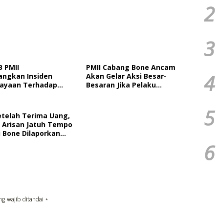
2
3
B PMII
PMII Cabang Bone Ancam
4
ngkan Insiden
Akan Gelar Aksi Besar-
ayaan Terhadap
Besaran Jika Pelaku
MII Bone Diacara
Pengeroyokan Kadernya
kan HMI
Tidak Ditangkap
5
etelah Terima Uang,
Arisan Jatuh Tempo
i Bone Dilaporkan
6
ng wajib ditandai
*