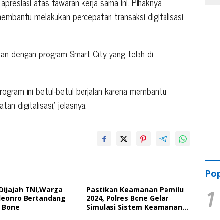
presiasi atas tawaran kerja sama ini. Pihaknya
embantu melakukan percepatan transaksi digitalisasi
lan dengan program Smart City yang telah di
 program ini betul-betul berjalan karena membantu
n digitalisasi,” jelasnya.
Pop
Dijajah TNI,Warga
Pastikan Keamanan Pemilu
1
leonro Bertandang
2024, Polres Bone Gelar
 Bone
Simulasi Sistem Keamanan
Pemilu Kota