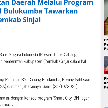
an Daerah Melalui Program
NI Bulukumba Tawarkan
mkab Sinjai
Pr
P
P
D
ank Negara Indonesia (Persero) Tbk Cabang
 pemerintah Kabupaten (Pemkab) Sinjai dalam hal
ung Pimpinan BNI Cabang Bulukumba, Heruny Said saat
PK
K
ASA) di rumah jabatannya, Senin (25/10/2021)
P
O
Se
ma ini dengan konsep program ‘Smart City’ BNI, agar
K
a maksimal.
T