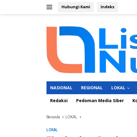
Langsung
Hubungi Kami
Indeks
ke
konten
NASIONAL
REGIONAL
LOKAL
Redaksi
Pedoman Media Siber
K
Beranda
LOKAL
LOKAL