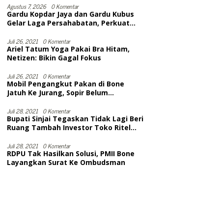
Selesai
Agustus 7, 2026
0 Komentar
Gardu Kopdar Jaya dan Gardu Kubus
Gelar Laga Persahabatan, Perkuat
Silaturahmi Lewat Domino
Juli 26, 2021
0 Komentar
Ariel Tatum Yoga Pakai Bra Hitam,
Netizen: Bikin Gagal Fokus
Juli 26, 2021
0 Komentar
Mobil Pengangkut Pakan di Bone
Jatuh Ke Jurang, Sopir Belum
Dievakuasi. Diduga Meninggal
Juli 28, 2021
0 Komentar
Bupati Sinjai Tegaskan Tidak Lagi Beri
Ruang Tambah Investor Toko Ritel
Modern
Juli 28, 2021
0 Komentar
RDPU Tak Hasilkan Solusi, PMII Bone
Layangkan Surat Ke Ombudsman