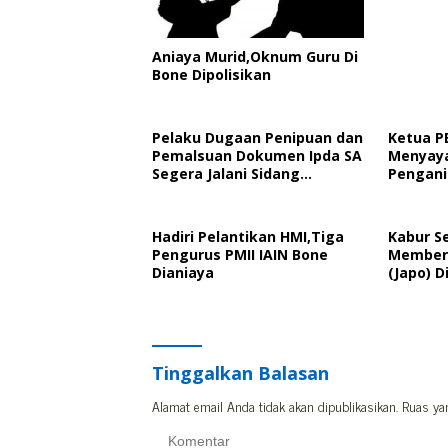
Aniaya Murid,Oknum Guru Di
Bone Dipolisikan
Pelaku Dugaan Penipuan dan
Ketua P
Pemalsuan Dokumen Ipda SA
Menyaya
Segera Jalani Sidang
Pengani
Putusan, Korban Wanti-
Kader P
Wanti Putusan Hakim
Pelanti
Hadiri Pelantikan HMI,Tiga
Kabur S
Pengurus PMII IAIN Bone
Member 
Dianiaya
(Japo) D
Polisi
Tinggalkan Balasan
Alamat email Anda tidak akan dipublikasikan.
Ruas ya