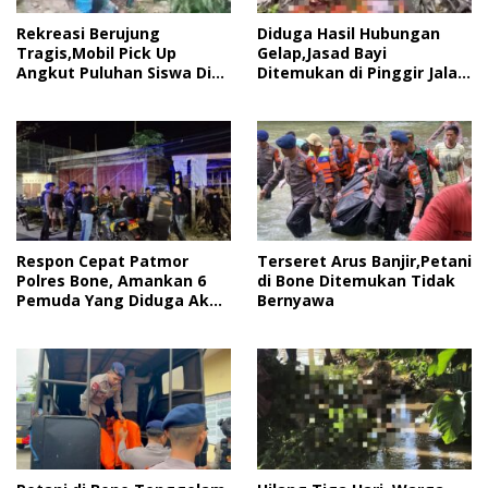
Rekreasi Berujung
Diduga Hasil Hubungan
Tragis,Mobil Pick Up
Gelap,Jasad Bayi
Angkut Puluhan Siswa Di
Ditemukan di Pinggir Jalan
Bone Mengalami
Gegerkan Masyarakat
Kecelakaan Tunggal
Bone
Respon Cepat Patmor
Terseret Arus Banjir,Petani
Polres Bone, Amankan 6
di Bone Ditemukan Tidak
Pemuda Yang Diduga Akan
Bernyawa
Tawuran.