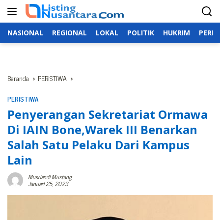
Langsung
ke
konten
NASIONAL
REGIONAL
LOKAL
POLITIK
HUKRIM
PERIS
Beranda
PERISTIWA
PERISTIWA
Penyerangan Sekretariat Ormawa
Di IAIN Bone,Warek III Benarkan
Salah Satu Pelaku Dari Kampus
Lain
Musriandi Mustang
Januari 25, 2023