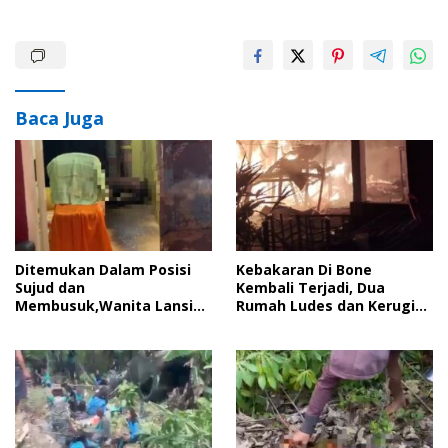
Baca Juga
Ditemukan Dalam Posisi
Kebakaran Di Bone
Sujud dan
Kembali Terjadi, Dua
Membusuk,Wanita Lansia
Rumah Ludes dan Kerugian
Di Bone Diduga Meninggal
Capai Ratusan Juta
Karena Terjatuh