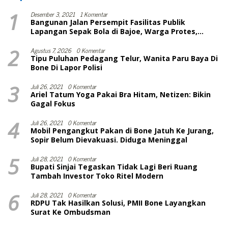
1
Desember 3, 2021
1 Komentar
Bangunan Jalan Persempit Fasilitas Publik
Lapangan Sepak Bola di Bajoe, Warga Protes,
Lurah: Harusnya Sudah Selesai
2
Agustus 7, 2026
0 Komentar
Tipu Puluhan Pedagang Telur, Wanita Paru Baya Di
Bone Di Lapor Polisi
3
Juli 26, 2021
0 Komentar
Ariel Tatum Yoga Pakai Bra Hitam, Netizen: Bikin
Gagal Fokus
4
Juli 26, 2021
0 Komentar
Mobil Pengangkut Pakan di Bone Jatuh Ke Jurang,
Sopir Belum Dievakuasi. Diduga Meninggal
5
Juli 28, 2021
0 Komentar
Bupati Sinjai Tegaskan Tidak Lagi Beri Ruang
Tambah Investor Toko Ritel Modern
6
Juli 28, 2021
0 Komentar
RDPU Tak Hasilkan Solusi, PMII Bone Layangkan
Surat Ke Ombudsman