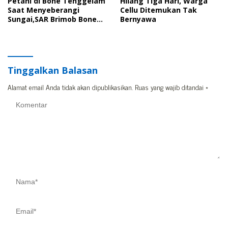
Petani di Bone Tenggelam
Hilang Tiga Hari, Warga
Saat Menyeberangi
Cellu Ditemukan Tak
Sungai,SAR Brimob Bone
Bernyawa
Diterjunkan Cari Korban
Tinggalkan Balasan
Alamat email Anda tidak akan dipublikasikan.
Ruas yang wajib ditandai
*