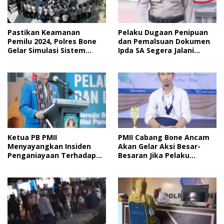
Pastikan Keamanan
Pelaku Dugaan Penipuan
Pemilu 2024, Polres Bone
dan Pemalsuan Dokumen
Gelar Simulasi Sistem
Ipda SA Segera Jalani
Keamanan Pemilu Kota
Sidang Putusan, Korban
Wanti-Wanti Putusan
Hakim
Ketua PB PMII
PMII Cabang Bone Ancam
Menyayangkan Insiden
Akan Gelar Aksi Besar-
Penganiayaan Terhadap
Besaran Jika Pelaku
Kader PMII Bone Diacara
Pengeroyokan Kadernya
Pelantikan HMI
Tidak Ditangkap