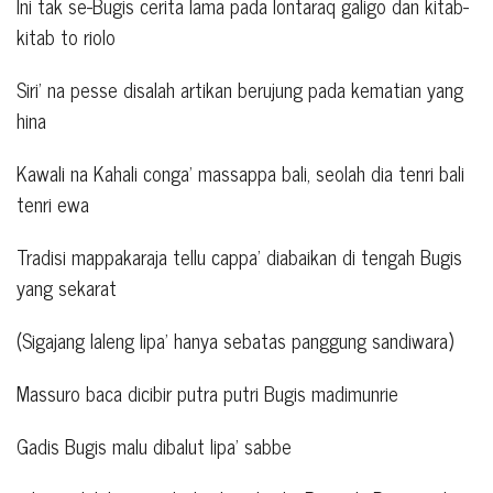
Ini tak se-Bugis cerita lama pada lontaraq galigo dan kitab-
kitab to riolo
Siri’ na pesse disalah artikan berujung pada kematian yang
hina
Kawali na Kahali conga’ massappa bali, seolah dia tenri bali
tenri ewa
Tradisi mappakaraja tellu cappa’ diabaikan di tengah Bugis
yang sekarat
(Sigajang laleng lipa’ hanya sebatas panggung sandiwara)
Massuro baca dicibir putra putri Bugis madimunrie
Gadis Bugis malu dibalut lipa’ sabbe