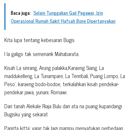
Baca juga:
Selain Tunggakan Gaji Pegawai, Izin
Operasional Rumah Sakit Hafsah Bone Dipertanyakan
Kita lupa tentang kebesaran Bugis
I la galigo tak semenarik Mahabarata.
Kisah La sinrang, Arung palakka,Karaeng Siang, La
maddukelleng, La Tunampare, La Tenribali, Puang Lompo, La
Peso’, karaeng bodo-bodoe, terkalahkan kisah pendekar-
pendekar jawa, yunani, Romawi.
Dari tanah Alekale Riaja Bulu dari ata na puang kupandangi
Bugisku yang sekarat
Panrita kitta’ yang tak lagi mampu menyatukan perbedaan