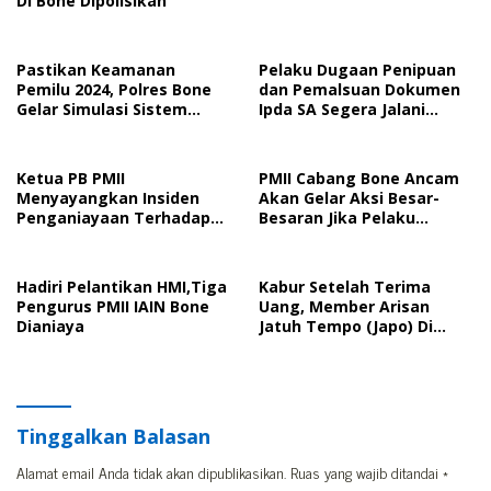
Di Bone Dipolisikan
Pastikan Keamanan
Pelaku Dugaan Penipuan
Pemilu 2024, Polres Bone
dan Pemalsuan Dokumen
Gelar Simulasi Sistem
Ipda SA Segera Jalani
Keamanan Pemilu Kota
Sidang Putusan, Korban
Wanti-Wanti Putusan
Hakim
Ketua PB PMII
PMII Cabang Bone Ancam
Menyayangkan Insiden
Akan Gelar Aksi Besar-
Penganiayaan Terhadap
Besaran Jika Pelaku
Kader PMII Bone Diacara
Pengeroyokan Kadernya
Pelantikan HMI
Tidak Ditangkap
Hadiri Pelantikan HMI,Tiga
Kabur Setelah Terima
Pengurus PMII IAIN Bone
Uang, Member Arisan
Dianiaya
Jatuh Tempo (Japo) Di
Bone Dilaporkan Polisi
Tinggalkan Balasan
Alamat email Anda tidak akan dipublikasikan.
Ruas yang wajib ditandai
*