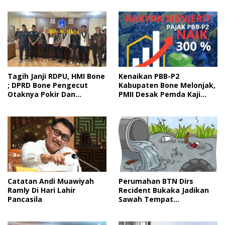
Marwah Hukum
Tagih Janji RDPU, HMI Bone
Kenaikan PBB-P2
; DPRD Bone Pengecut
Kabupaten Bone Melonjak,
Otaknya Pokir Dan
PMII Desak Pemda Kaji
Perjadin
Ulang
Catatan Andi Muawiyah
Perumahan BTN Dirs
Ramly Di Hari Lahir
Recident Bukaka Jadikan
Pancasila
Sawah Tempat
Pembuangan Limbah,
Petani Mengeluh Gagal