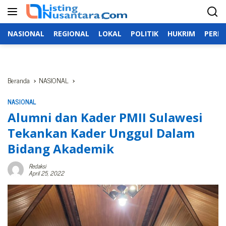
Langsung
ke
konten
NASIONAL
REGIONAL
LOKAL
POLITIK
HUKRIM
PERIS
Beranda
NASIONAL
NASIONAL
Alumni dan Kader PMII Sulawesi
Tekankan Kader Unggul Dalam
Bidang Akademik
Redaksi
April 25, 2022